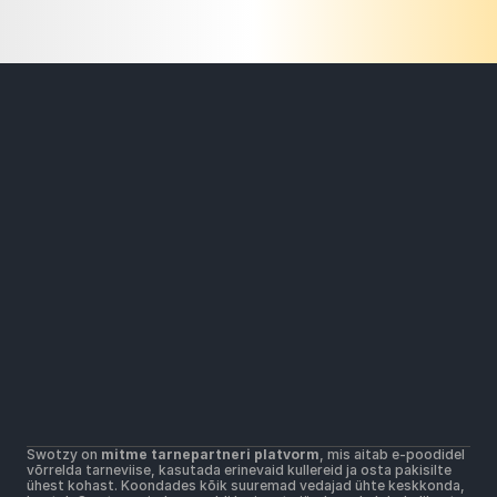
Lahendused
Laiaulatuslik pakiautomaatide võrk
Soodsam kohaletoimetamise hinnad
Kõik kullerid ühel platvormil
Materjalid
Abikeskus
Alustamine
Võta ühendust
Kasutustingimused
Kasutustingimused
Postimüügitingimused
Swotzy on 
mitme tarnepartneri platvorm
, mis aitab e-poodidel 
Privaatsuspoliitika
võrrelda tarneviise, kasutada erinevaid kullereid ja osta pakisilte 
Küpsiste kasutamise põhimõtted
ühest kohast. Koondades kõik suuremad vedajad ühte keskkonda, 