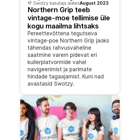
💛 Swotzy kasutaja alates
August 2023
Northern Grip teeb 
vintage-moe tellimise üle 
kogu maailma lihtsaks
Pereettevõttena tegutseva 
vintage-poe Northern Grip jaoks 
tähendas rahvusvaheline 
saatmine varem pidevat eri 
kullerplatvormide vahel 
navigeerimist ja parimate 
hindade tagaajamist. Kuni nad 
avastasid Swotzy.