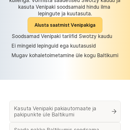
kulleriga. Vormista saadetised Swotzy kaudu ja 
kasuta Venipaki soodsamaid hindu ilma 
lepingute ja kuutasuta.
A
l
u
s
t
a
s
a
a
t
m
i
s
t
V
e
n
i
p
a
k
i
g
a
Soodsamad Venipaki tariifid Swotzy kaudu
Ei mingeid lepinguid ega kuutasusid
Mugav kohaletoimetamine üle kogu Baltikumi
Kasuta Venipaki pakiautomaate ja 
pakipunkte üle Baltikumi
Saada pakke Baltikumis soodsama 