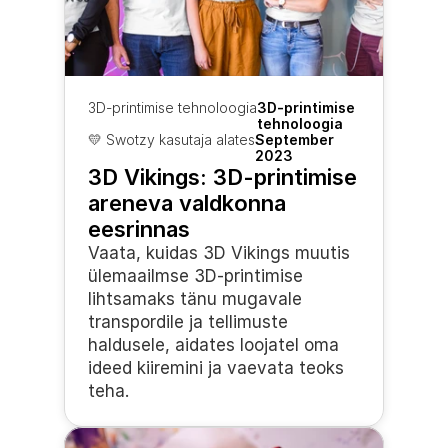
3D-printimise tehnoloogia
3D-printimise 
tehnoloogia
💛 Swotzy kasutaja alates
September 
2023
3D Vikings: 3D-printimise 
areneva valdkonna 
eesrinnas
Vaata, kuidas 3D Vikings muutis 
ülemaailmse 3D-printimise 
lihtsamaks tänu mugavale 
transpordile ja tellimuste 
haldusele, aidates loojatel oma 
ideed kiiremini ja vaevata teoks 
teha.