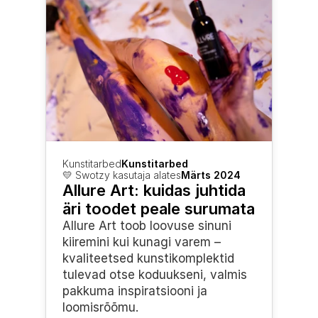
Kunstitarbed
Kunstitarbed
💛 Swotzy kasutaja alates
Märts 2024
Allure Art: kuidas juhtida 
äri toodet peale surumata
Allure Art toob loovuse sinuni 
kiiremini kui kunagi varem – 
kvaliteetsed kunstikomplektid 
tulevad otse koduukseni, valmis 
pakkuma inspiratsiooni ja 
loomisrõõmu.