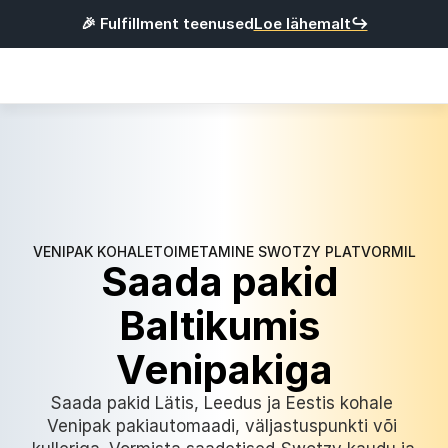
🎉 Fulfillment teenused
Loe lähemalt↪
Products
Integratsioonid
Hinnad
Kasulik
VENIPAK KOHALETOIMETAMINE SWOTZY PLATVORMIL
L
o
g
i
s
i
s
s
e
Saada pakid 
Baltikumis 
R
e
g
i
s
t
r
e
e
r
u
Venipakiga
Eesti
Saada pakid Lätis, Leedus ja Eestis kohale 
Venipak pakiautomaadi, väljastuspunkti või 