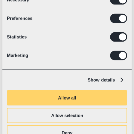
Selection
Kulleri tellimine
Preferences
Telli ja halda kullerkorjeid mugavalt 
otse Swotzy platvormilt.
Statistics
Tarneautomaatika
Marketing
Automatiseeri hõlpsalt tellimuste 
import, sildiandmete loomine ja 
tarnevoog.
Show details
Allow all
Pakisiltide haldamine
Loo ja prindi pakisilte ühekaupa või 
Allow selection
hulgimüügis kõigi vedajate jaoks.
Deny