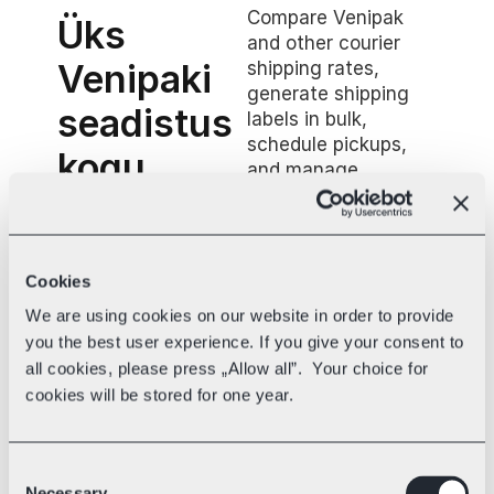
Compare Venipak 
Üks 
and other courier 
Venipaki 
shipping rates, 
generate shipping 
seadistus 
labels in bulk, 
schedule pickups, 
kogu 
and manage 
deliveries from one 
Baltikumi 
platform designed to 
turu jaoks
simplify your daily 
shipping workflow.
Cookies
We are using cookies on our website in order to provide
you the best user experience. If you give your consent to
all cookies, please press „Allow all”. Your choice for
Tarnekulude arvutamine
cookies will be stored for one year.
Võrdle tarneviise, et leida kiireim 
kohaletoimetamine.
Consent
Necessary