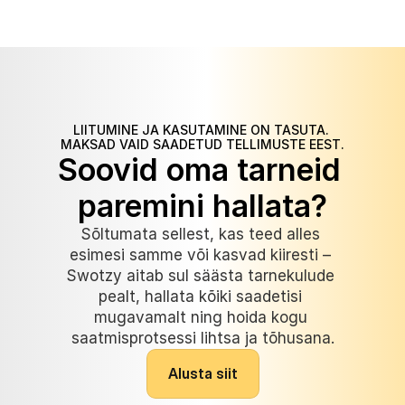
LIITUMINE JA KASUTAMINE ON TASUTA. 
MAKSAD VAID SAADETUD TELLIMUSTE EEST.
Soovid oma tarneid 
paremini hallata?
Sõltumata sellest, kas teed alles 
esimesi samme või kasvad kiiresti – 
Swotzy aitab sul säästa tarnekulude 
pealt, hallata kõiki saadetisi 
mugavamalt ning hoida kogu 
saatmisprotsessi lihtsa ja tõhusana.
A
l
u
s
t
a
s
i
i
t