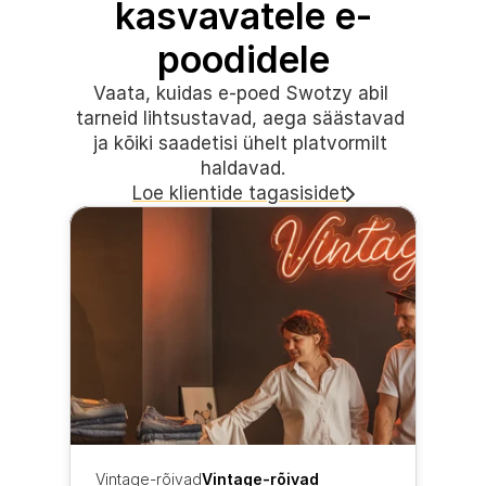
kasvavatele e-
poodidele
Vaata, kuidas e-poed Swotzy abil 
tarneid lihtsustavad, aega säästavad 
ja kõiki saadetisi ühelt platvormilt 
haldavad.
Loe klientide tagasisidet
Vintage-rõivad
Vintage-rõivad