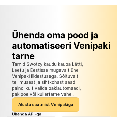
Ühenda oma pood ja 
automatiseeri Venipaki 
tarne
Tarnid Swotzy kaudu kaupa Lätti, 
Leetu ja Eestisse mugavalt ühe 
Venipaki liidestusega. Sõltuvalt 
tellimusest ja sihtkohast saad 
paindlikult valida pakiautomaadi, 
pakipoe või kullertarne vahel.
A
l
u
s
t
a
s
a
a
t
m
i
s
t
V
e
n
i
p
a
k
i
g
a
Ühenda API-ga