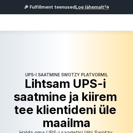
🎉 Fulfillment teenused
Loe lähemalt↪
Products
Integratsioonid
Hinnad
Kasulik
UPS-I SAATMINE SWOTZY PLATVORMIL
L
o
g
i
s
i
s
s
e
Lihtsam UPS-i 
saatmine ja kiirem 
R
e
g
i
s
t
r
e
e
r
u
tee klientideni üle 
Eesti
maailma
Halda oma UPS-i saadetisi läbi Swotzy 