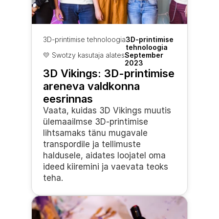
3D-printimise tehnoloogia
3D-printimise 
tehnoloogia
💛 Swotzy kasutaja alates
September 
2023
3D Vikings: 3D-printimise 
areneva valdkonna 
eesrinnas
Vaata, kuidas 3D Vikings muutis 
ülemaailmse 3D-printimise 
lihtsamaks tänu mugavale 
transpordile ja tellimuste 
haldusele, aidates loojatel oma 
ideed kiiremini ja vaevata teoks 
teha.