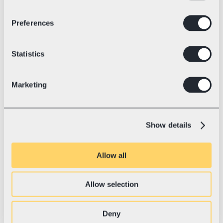
Kulleri tellimine
Telli ja halda kullerkorjeid mugavalt 
Preferences
otse Swotzy platvormilt.
Statistics
Tarneautomaatika
Marketing
Automatiseeri hõlpsalt tellimuste 
import, sildiandmete loomine ja 
tarnevoog.
Show details
Allow all
Pakisiltide haldamine
Loo ja prindi pakisilte ühekaupa või 
hulgimüügis kõigi vedajate jaoks.
Allow selection
Deny