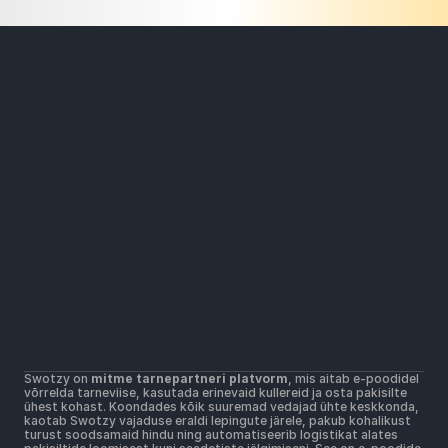
Lahendused
Laiaulatuslik pakiautomaatide võrk
Soodsam kohaletoimetamise hinnad
Kõik kullerid ühel platvormil
Materjalid
Abikeskus
Alustamine
Võta ühendust
Kasutustingimused
Kasutustingimused
Postimüügitingimused
Swotzy on 
mitme tarnepartneri platvorm
, mis aitab e-poodidel 
Privaatsuspoliitika
võrrelda tarneviise, kasutada erinevaid kullereid ja osta pakisilte 
Küpsiste kasutamise põhimõtted
ühest kohast. Koondades kõik suuremad vedajad ühte keskkonda, 
kaotab Swotzy vajaduse eraldi lepingute järele, pakub kohalikust 
turust soodsamaid hindu ning automatiseerib logistikat alates 