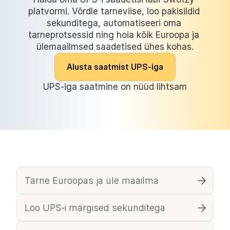
platvormi. Võrdle tarneviise, loo pakisildid 
sekunditega, automatiseeri oma 
tarneprotsessid ning hoia kõik Euroopa ja 
ülemaailmsed saadetised ühes kohas.
A
l
u
s
t
a
s
a
a
t
m
i
s
t
U
P
S
-
i
g
a
UPS-iga saatmine on nüüd lihtsam
Tarne Euroopas ja üle maailma
Loo UPS-i märgised sekunditega