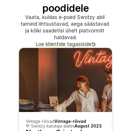
poodidele
Vaata, kuidas e-poed Swotzy abil 
tarneid lihtsustavad, aega säästavad 
ja kõiki saadetisi ühelt platvormilt 
haldavad.
Loe klientide tagasisidet
Vintage-rõivad
Vintage-rõivad
💛 Swotzy kasutaja alates
August 2023