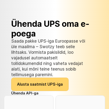
Ühenda UPS oma e-
poega
Saada pakke UPS-iga Euroopasse või 
üle maailma – Swotzy teeb selle 
lihtsaks. Vormista pakisildid, loo 
vajadusel automaatselt 
tollidokumendid ning vaheta vedajat 
alati, kui mõni teine teenus sobib 
tellimusega paremini.
A
l
u
s
t
a
s
a
a
t
m
i
s
t
U
P
S
-
i
g
a
Ühenda API-ga