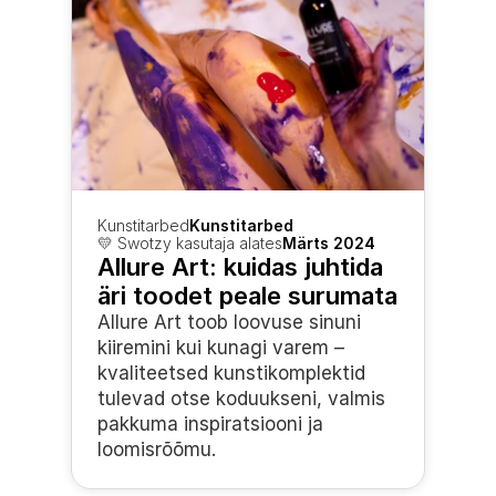
Kunstitarbed
Kunstitarbed
💛 Swotzy kasutaja alates
Märts 2024
Allure Art: kuidas juhtida 
äri toodet peale surumata
Allure Art toob loovuse sinuni 
kiiremini kui kunagi varem – 
kvaliteetsed kunstikomplektid 
tulevad otse koduukseni, valmis 
pakkuma inspiratsiooni ja 
loomisrõõmu.