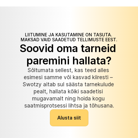
LIITUMINE JA KASUTAMINE ON TASUTA. 
MAKSAD VAID SAADETUD TELLIMUSTE EEST.
Soovid oma tarneid 
paremini hallata?
Sõltumata sellest, kas teed alles 
esimesi samme või kasvad kiiresti – 
Swotzy aitab sul säästa tarnekulude 
pealt, hallata kõiki saadetisi 
mugavamalt ning hoida kogu 
saatmisprotsessi lihtsa ja tõhusana.
A
l
u
s
t
a
s
i
i
t