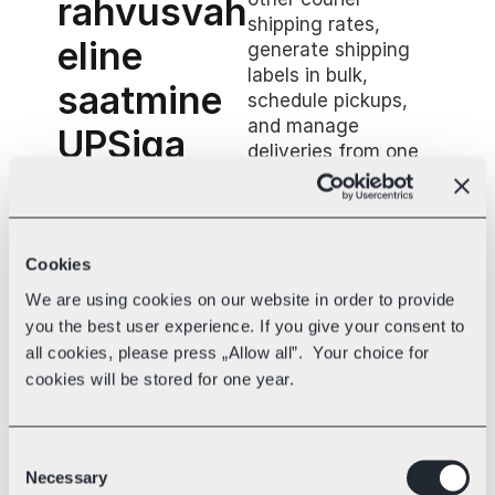
rahvusvah
shipping rates, 
eline 
generate shipping 
labels in bulk, 
saatmine 
schedule pickups, 
and manage 
UPSiga 
deliveries from one 
platform designed to 
lihtsamak
simplify your daily 
s
shipping workflow.
Cookies
We are using cookies on our website in order to provide
you the best user experience. If you give your consent to
all cookies, please press „Allow all”. Your choice for
Tarnekulude arvutamine
cookies will be stored for one year.
Võrdle tarneviise, et leida kiireim 
kohaletoimetamine.
Consent
Necessary
Selection