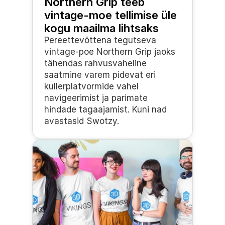
Northern Grip teeb 
vintage-moe tellimise üle 
kogu maailma lihtsaks
Pereettevõttena tegutseva 
vintage-poe Northern Grip jaoks 
tähendas rahvusvaheline 
saatmine varem pidevat eri 
kullerplatvormide vahel 
navigeerimist ja parimate 
hindade tagaajamist. Kuni nad 
avastasid Swotzy.