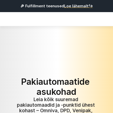
🎉 Fulfillment teenused
Loe lähemalt↪
Products
Integratsioonid
Hinnad
Kasulik
L
o
g
i
s
i
s
s
e
Pakiautomaatide 
R
e
g
i
s
t
r
e
e
r
u
asukohad
Eesti
Leia kõik suuremad 
pakiautomaadid ja -punktid ühest 
kohast – Omniva, DPD, Venipak, 