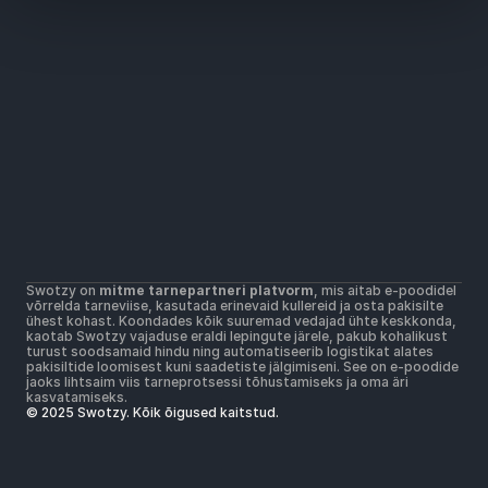
Lahendused
Laiaulatuslik pakiautomaatide võrk
Soodsam kohaletoimetamise hinnad
Kõik kullerid ühel platvormil
Materjalid
Abikeskus
Alustamine
Võta ühendust
Kasutustingimused
Kasutustingimused
Postimüügitingimused
Swotzy on 
mitme tarnepartneri platvorm
, mis aitab e-poodidel 
Privaatsuspoliitika
võrrelda tarneviise, kasutada erinevaid kullereid ja osta pakisilte 
Küpsiste kasutamise põhimõtted
ühest kohast. Koondades kõik suuremad vedajad ühte keskkonda, 
kaotab Swotzy vajaduse eraldi lepingute järele, pakub kohalikust 
turust soodsamaid hindu ning automatiseerib logistikat alates 
pakisiltide loomisest kuni saadetiste jälgimiseni. See on e-poodide 
jaoks lihtsaim viis tarneprotsessi tõhustamiseks ja oma äri 
kasvatamiseks.
© 2025 Swotzy. Kõik õigused kaitstud.