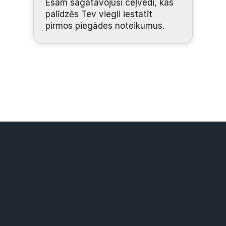
Esam sagatavojuši ceļvedi, kas 
palīdzēs Tev viegli iestatīt 
pirmos piegādes noteikumus.
Risinājumi
Plašākais pakomātu tīkls
Zemākas piegādes cenas