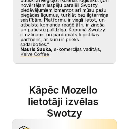
būtiski atvieglojot ikdienas loģistiku. Ļoti 
novērtējam iespēju paralēli Swotzy 
piedāvājumiem izmantot arī mūsu pašu 
piegādes līgumus, turklāt bez ilgtermiņa 
saistībām. Platformu ir viegli lietot, un 
atbalsta komanda reaģē ātri, ir zinoša 
un patiesi izpalīdzīga. Kopumā Swotzy 
ir uzticams un pārdomāts loģistikas 
partneris, ar kuru ir prieks 
sadarboties.”
Nauris Sauka
, e-komercijas vadītājs, 
Kalve Coffee
Kāpēc Mozello 
lietotāji izvēlas 
Swotzy