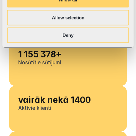
Mozello veikaliem
Allow selection
Neatkarīgi no tā, vai tikko atver savu pirmo 
e-veikalu vai sūti jau simtiem pasūtījumu 
mēnesī, Swotzy aug kopā ar tevi. Sāc 
vienkārši, automatizē ikdienas darbus un 
Deny
pārvaldi visus kurjerus vienuviet.
1 155 378+
Nosūtītie sūtījumi
vairāk nekā 1400
Aktīvie klienti