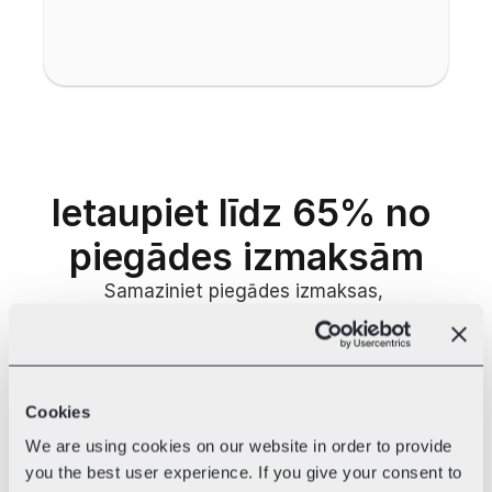
Ietaupiet līdz 65% no 
piegādes izmaksām
Samaziniet piegādes izmaksas, 
nemainot savus ikdienas ieradumus. 
Apvienojot tūkstošiem uzņēmumu 
sūtījumu apjomus, Swotzy nodrošina 
līdz pat 65% zemākus kurjeru tarifus 
Cookies
— bez līgumsaistībām vai minimālā 
apjoma prasībām.
We are using cookies on our website in order to provide
you the best user experience. If you give your consent to
Neatkarīgi no tā, vai sūtāt Baltijā vai 