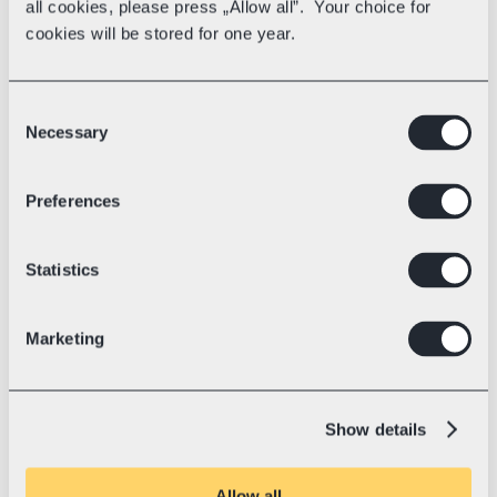
all cookies, please press „Allow all”. Your choice for
uz jebkuru vietu pasaulē, salīdziniet 
cookies will be stored for one year.
kurjeru piedāvājumus vienuviet, un 
Swotzy automātiski sagatavos 
muitas dokumentus ikreiz, kad tas 
Consent
būs nepieciešams.
Necessary
Selection
Preferences
Statistics
Marketing
Show details
Radīts augošiem 
Allow all