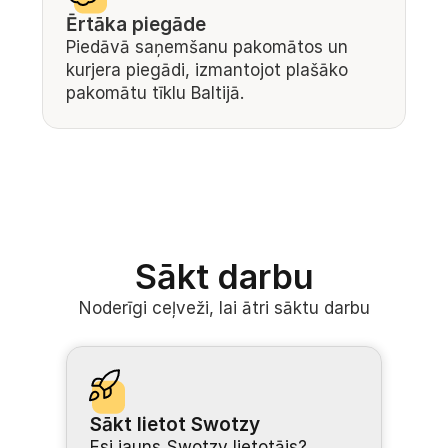
Ērtāka piegāde
Piedāvā saņemšanu pakomātos un 
kurjera piegādi, izmantojot plašāko 
pakomātu tīklu Baltijā.
Sākt darbu
Noderīgi ceļveži, lai ātri sāktu darbu
Sākt lietot Swotzy
Esi jauns Swotzy lietotājs? 