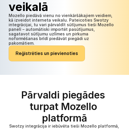
veikalā
Mozello piedāvā vienu no vienkāršākajiem veidiem, 
kā izveidot interneta veikalu. Pateicoties Swotzy 
integrācijai, tu vari pārvaldīt sūtījumus tieši Mozello 
panelī – automātiski importēt pasūtījumus, 
sagatavot sūtījumu uzlīmes un pirkuma 
noformēšanas brīdī piedāvāt piegādi uz 
pakomātiem.
R
e
ģ
i
s
t
r
ē
t
i
e
s
u
n
p
i
e
v
i
e
n
o
t
i
e
s
Pārvaldi piegādes 
turpat Mozello 
platformā
Swotzy integrācija ir iebūvēta tieši Mozello platformā, 