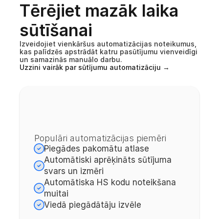
Tērējiet mazāk laika 
PIEGĀDES AUTOMATIZĀCIJA
sūtīšanai
Izveidojiet vienkāršus automatizācijas noteikumus, 
kas palīdzēs apstrādāt katru pasūtījumu vienveidīgi 
un samazinās manuālo darbu.
Uzzini vairāk par sūtījumu automatizāciju →
Populāri automatizācijas piemēri
Piegādes pakomātu atlase
Automātiski aprēķināts sūtījuma 
svars un izmēri
Automātiska HS kodu noteikšana 
muitai
Viedā piegādātāju izvēle