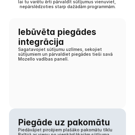
lai tu varētu ērti pārvaldīt sūtījumus vienuviet, 
nepārslēdzoties starp dažādām programmām.
Iebūvēta piegādes 
integrācija
Sagatavojiet sūtījumu uzlīmes, sekojiet 
sūtījumiem un pārvaldiet piegādes tieši savā 
Mozello vadības panelī.
Piegāde uz pakomātu
Piedāvājiet pircējiem plašāko pakomātu tīklu 
Baltijā ar vienu no vienkāršākajām sūtījuma 