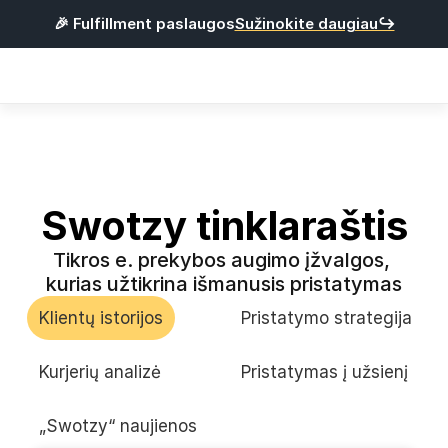
🎉 Fulfillment paslaugos
Sužinokite daugiau↪
Products
Integracijos
Kainos
Naudinga
Swotzy tinklaraštis
Tikros e. prekybos augimo įžvalgos, 
P
r
i
s
i
j
u
n
g
t
i
kurias užtikrina išmanusis pristatymas
R
e
g
i
s
t
r
u
o
t
i
s
Klientų istorijos
Pristatymo strategija
Lietuvių
Kurjerių analizė
Pristatymas į užsienį
„Swotzy“ naujienos