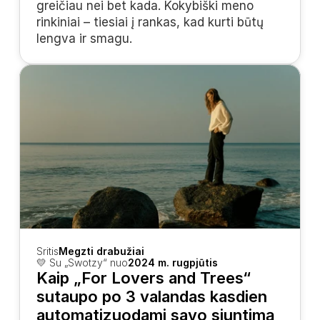
greičiau nei bet kada. Kokybiški meno 
rinkiniai – tiesiai į rankas, kad kurti būtų 
lengva ir smagu.
Sritis
Megzti drabužiai
💛 Su „Swotzy“ nuo
2024 m. rugpjūtis
Kaip „For Lovers and Trees“ 
sutaupo po 3 valandas kasdien 
automatizuodami savo siuntimą