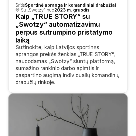
Sritis
Sportinė apranga ir komandiniai drabužiai
💛 Su „Swotzy“ nuo
2023 m. gruodis
Kaip „TRUE STORY“ su 
„Swotzy“ automatizavimu 
perpus sutrumpino pristatymo 
laiką
Sužinokite, kaip Latvijos sportinės 
aprangos prekės ženklas „TRUE STORY“, 
naudodamas „Swotzy“ siuntų platformą, 
sumažino rankinio darbo apimtis ir 
paspartino augimą individualių komandinių 
drabužių rinkoje.