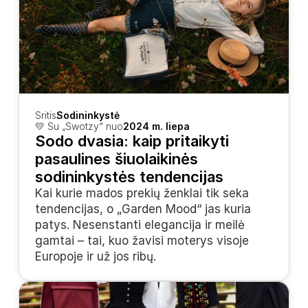
Sritis
Sodininkystė
💛 Su „Swotzy“ nuo
2024 m. liepa
Sodo dvasia: kaip pritaikyti 
pasaulines šiuolaikinės 
sodininkystės tendencijas
Kai kurie mados prekių ženklai tik seka 
tendencijas, o „Garden Mood“ jas kuria 
patys. Nesenstanti elegancija ir meilė 
gamtai – tai, kuo žavisi moterys visoje 
Europoje ir už jos ribų.