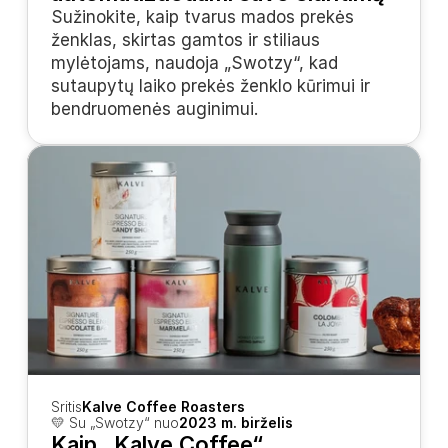
Sužinokite, kaip tvarus mados prekės 
ženklas, skirtas gamtos ir stiliaus 
mylėtojams, naudoja „Swotzy“, kad 
sutaupytų laiko prekės ženklo kūrimui ir 
bendruomenės auginimui.
Sritis
Kalve Coffee Roasters
💛 Su „Swotzy“ nuo
2023 m. birželis
Kaip „Kalve Coffee“ 