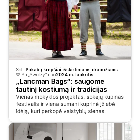
Sritis
Pakabų krepšiai išskirtiniams drabužiams
💛 Su „Swotzy“ nuo
2024 m. lapkritis
„Lancman Bags“: saugome 
tautinį kostiumą ir tradicijas
Vienas mokyklos projektas, šokėjų kupinas 
festivalis ir viena sumani kuprinė įžiebė 
idėją, kuri perkopė valstybių sienas.