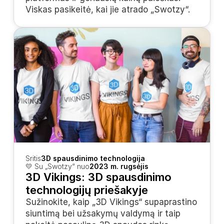
Viskas pasikeitė, kai jie atrado „Swotzy“.
Sritis
3D spausdinimo technologija
💛 Su „Swotzy“ nuo
2023 m. rugsėjis
3D Vikings: 3D spausdinimo 
technologijų priešakyje
Sužinokite, kaip „3D Vikings“ supaprastino 
siuntimą bei užsakymų valdymą ir taip 