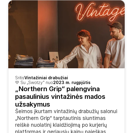
Sritis
Vintažiniai drabužiai
💛 Su „Swotzy“ nuo
2023 m. rugpjūtis
„Northern Grip“ palengvina 
pasaulinius vintažinės mados 
užsakymus
Šeimos įkurtam vintažinių drabužių salonui 
„Northern Grip“ tarptautinis siuntimas 
reiškė nuolatinį klaidžiojimą po kurjerių 
platformas ir geriausių kainų paieškas. 