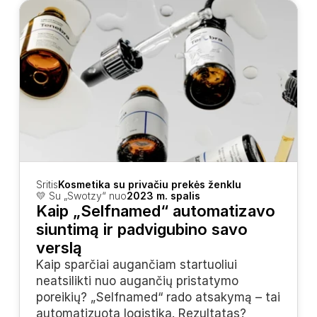
Sritis
Kosmetika su privačiu prekės ženklu
💛 Su „Swotzy“ nuo
2023 m. spalis
Kaip „Selfnamed“ automatizavo 
siuntimą ir padvigubino savo 
verslą
Kaip sparčiai augančiam startuoliui 
neatsilikti nuo augančių pristatymo 
poreikių? „Selfnamed“ rado atsakymą – tai 
automatizuota logistika. Rezultatas? 