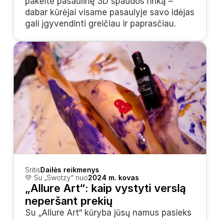
pakeitė pasaulinę 3D spaudos rinką – 
dabar kūrėjai visame pasaulyje savo idėjas 
gali įgyvendinti greičiau ir paprasčiau.
Sritis
Dailės reikmenys
💛 Su „Swotzy“ nuo
2024 m. kovas
„Allure Art“: kaip vystyti verslą 
neperšant prekių
Su „Allure Art“ kūryba jūsų namus pasieks 