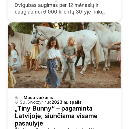
Dvigubas augimas per 12 mėnesių ir 
daugiau nei 6 000 klientų 30-yje rinkų.
Sritis
Mada vaikams
💛 Su „Swotzy“ nuo
2023 m. spalis
„Tiny Bunny“ – pagaminta 
Latvijoje, siunčiama visame 
pasaulyje