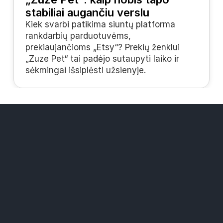
stabiliai augančiu verslu
Kiek svarbi patikima siuntų platforma 
rankdarbių parduotuvėms, 
prekiaujančioms „Etsy“? Prekių ženklui 
„Zuze Pet“ tai padėjo sutaupyti laiko ir 
sėkmingai išsiplėsti užsienyje.
Sprendimai
„Widers“ paštomatų tinklas
Mažesnės siuntimo kainos
Visi kurjeriai vienoje platformoje
Ištekliai