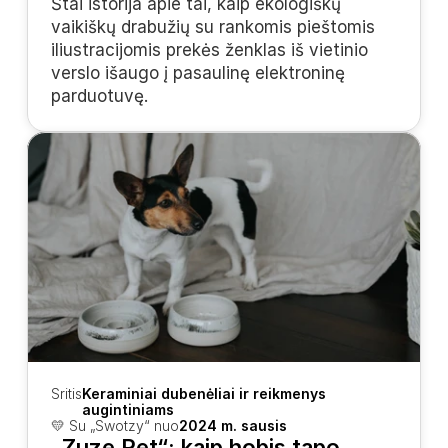
Štai istorija apie tai, kaip ekologiškų 
vaikiškų drabužių su rankomis pieštomis 
iliustracijomis prekės ženklas iš vietinio 
verslo išaugo į pasaulinę elektroninę 
parduotuvę.
Sritis
Keraminiai dubenėliai ir reikmenys 
augintiniams
💛 Su „Swotzy“ nuo
2024 m. sausis
„Zuze Pet“: kaip hobis tapo 