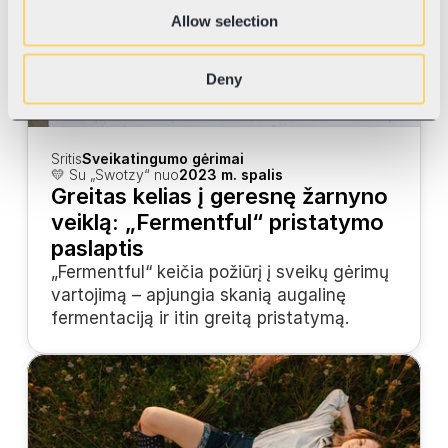
Allow selection
Deny
Sritis
Sveikatingumo gėrimai
💛 Su „Swotzy“ nuo
2023 m. spalis
Greitas kelias į geresnę žarnyno 
veiklą: „Fermentful“ pristatymo 
paslaptis
„Fermentful“ keičia požiūrį į sveikų gėrimų 
vartojimą – apjungia skanią augalinę 
fermentaciją ir itin greitą pristatymą.