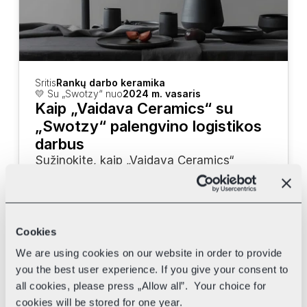
Sritis
Rankų darbo keramika
💛 Su „Swotzy“ nuo
2024 m. vasaris
Kaip „Vaidava Ceramics“ su 
„Swotzy“ palengvino logistikos 
darbus
Sužinokite, kaip „Vaidava Ceramics“ 
naudoja „Swotzy“ įrankius bei skirtingus 
kurjerius savo pristatymui pagreitinti.
Cookies
We are using cookies on our website in order to provide
you the best user experience. If you give your consent to
all cookies, please press „Allow all”. Your choice for
cookies will be stored for one year.