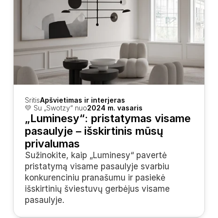
Sritis
Apšvietimas ir interjeras
💛 Su „Swotzy“ nuo
2024 m. vasaris
„Luminesy“: pristatymas visame 
pasaulyje – išskirtinis mūsų 
privalumas
Sužinokite, kaip „Luminesy“ pavertė 
pristatymą visame pasaulyje svarbiu 
konkurenciniu pranašumu ir pasiekė 
išskirtinių šviestuvų gerbėjus visame 
pasaulyje.