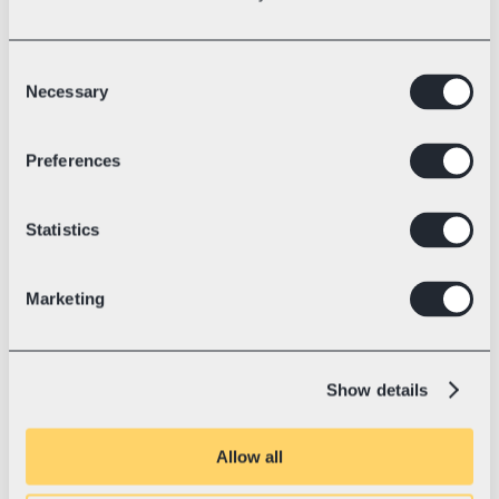
Consent
Necessary
Selection
Sritis
Elektrinių lenktyninių kartingų technologija
Preferences
💛 Su „Swotzy“ nuo
2023 m. liepa
„Blue Shock Race“: pasaulio 
rekordas ir kelias į tvarią ateitį
Statistics
„Blue Shock Race“ yra tikra kartingų 
„Tesla“. Su elektrine pavara jie muša 
pasaulio rekordus, keičia rinką iš esmės ir 
Marketing
jau eksportuoja produkciją į daugiau nei 
37 šalis.
Show details
Allow all