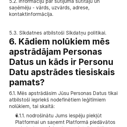
5.2. Informāciju par sūtījuma sūtītāju un 
saņēmēju - vārds, uzvārds, adrese, 
kontaktinformācija.
5.3. Sīkdatnes atbilstoši Sīkdatņu politikai.
6. Kādiem nolūkiem mēs 
apstrādājam Personas 
Datus un kāds ir Personu 
Datu apstrādes tiesiskais 
pamats?
6.1. Mēs apstrādāsim Jūsu Personas Datus tikai 
atbilstoši iepriekš nodefinētiem leģitīmiem 
nolūkiem, tai skaitā:
6.1.1. nodrošinātu Jums iespēju piekļūt 
Platformai un saņemt Platformā piedāvātos 