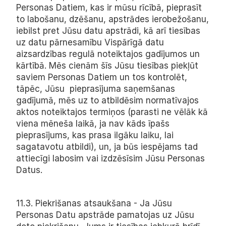
Personas Datiem, kas ir mūsu rīcībā, pieprasīt 
to labošanu, dzēšanu, apstrādes ierobežošanu, 
iebilst pret Jūsu datu apstrādi, kā arī tiesības 
uz datu pārnesamību Vispārīgā datu 
aizsardzības regulā noteiktajos gadījumos un 
kārtībā. Mēs cienām šīs Jūsu tiesības piekļūt 
saviem Personas Datiem un tos kontrolēt, 
tāpēc, Jūsu  pieprasījuma saņemšanas 
gadījumā, mēs uz to atbildēsim normatīvajos 
aktos noteiktajos termiņos (parasti ne vēlāk kā 
viena mēneša laikā, ja nav kāds īpašs 
pieprasījums, kas prasa ilgāku laiku, lai 
sagatavotu atbildi), un, ja būs iespējams tad 
attiecīgi labosim vai izdzēsīsim Jūsu Personas 
Datus.
11.3. Piekrišanas atsaukšana - Ja Jūsu 
Personas Datu apstrāde pamatojas uz Jūsu 