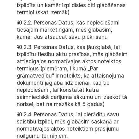
izpildīts un kamēr izpildīsies citi glabāšanas 
termiņi (skat. zemāk)
10.2.2. Personas Datus, kas nepieciešami 
tiešajam mārketingam, mēs glabāsim, 
kamēr Jūs atsaucat savu piekrišanu
10.2.3. Personas Datus, kas jāuzglabā, lai 
izpildītu tiesību aktu prasības, mēs glabāsim 
attiecīgajos normatīvajos aktos noteiktos 
termiņus (piemēram, likumā „Par 
grāmatvedību” ir noteikts, ka attaisnojuma 
dokumenti jāglabā līdz dienai, kad tie 
nepieciešami, lai konstatēt katra 
saimnieciskā darījuma sākumu un izsekot tā 
norisei, bet ne mazāks kā 5 gadus)
10.2.4. Personas Datus, lai pierādītu savu 
saistību izpildi, mēs glabāsim saskaņā ar 
normatīvajos aktos noteiktiem prasījumu 
noilgumu termiņiem.