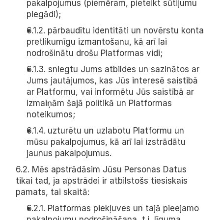
pakalpojumus (piemēram, pieteikt sūtijumu 
piegādi);
6.1.2. pārbaudītu identitāti un novērstu konta 
pretlikumīgu izmantošanu, kā arī lai 
nodrošinātu drošu Platformas vidi;
6.1.3. sniegtu Jums atbildes un sazinātos ar 
Jums jautājumos, kas Jūs interesē saistibā 
ar Platformu, vai informētu Jūs saistībā ar 
izmaiņām šajā politikā un Platformas 
noteikumos;
6.1.4. uzturētu un uzlabotu Platformu un 
mūsu pakalpojumus, kā arī lai izstrādātu 
jaunus pakalpojumus.
6.2. Mēs apstrādāsim Jūsu Personas Datus 
tikai tad, ja apstrādei ir atbilstošs tiesiskais 
pamats, tai skaitā:
6.2.1. Platformas piekļuves un tajā pieejamo 
pakalpojumu nodrošināšana, t.i, līguma 