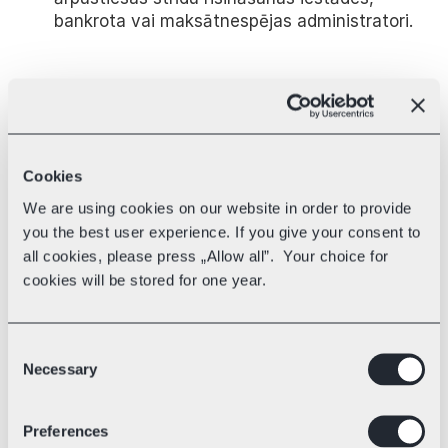
bankrota vai maksātnespējas administratori.
7.3. Pēc sūtījuma izveides Platformā, dati par 
sūtītāju, saņēmēju un sūtījumu tiek nodoti 
izvēlētajam Pasta pakalpojumu komersantam 
kā neatkarīgam Datu Pārzinim. Attiecīgi 
Cookies
turpmākā Personas Datu Apstrāde, lai 
nodrošinātu sūtījuma piegādi, tiek veikta 
We are using cookies on our website in order to provide
atbilstoši izvēlētā Pasta pakalpojumu 
you the best user experience. If you give your consent to
komersanta Personas Datu Apstrādes 
all cookies, please press „Allow all”. Your choice for
principiem un noteikumiem.
cookies will be stored for one year.
8. Kādus Personas Datu 
Consent
Apstrādātājus mēs 
Necessary
Selection
izvēlamies?
Preferences
8.1. Mēs veicam attiecīgus pasākumus, lai 