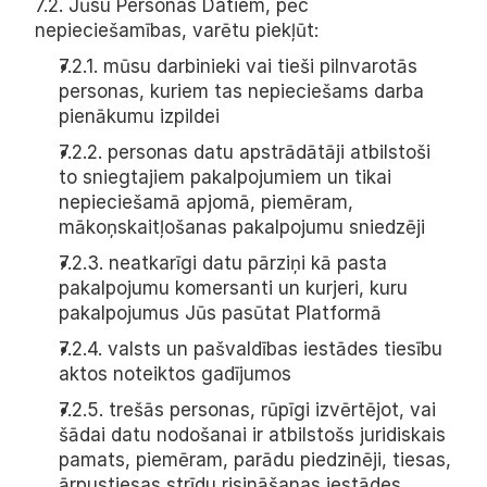
7.2. Jūsu Personas Datiem, pēc 
nepieciešamības, varētu piekļūt:
7.2.1. mūsu darbinieki vai tieši pilnvarotās 
personas, kuriem tas nepieciešams darba 
pienākumu izpildei
7.2.2. personas datu apstrādātāji atbilstoši 
to sniegtajiem pakalpojumiem un tikai 
nepieciešamā apjomā, piemēram, 
mākoņskaitļošanas pakalpojumu sniedzēji
7.2.3. neatkarīgi datu pārziņi kā pasta 
pakalpojumu komersanti un kurjeri, kuru 
pakalpojumus Jūs pasūtat Platformā
7.2.4. valsts un pašvaldības iestādes tiesību 
aktos noteiktos gadījumos
7.2.5. trešās personas, rūpīgi izvērtējot, vai 
šādai datu nodošanai ir atbilstošs juridiskais 
pamats, piemēram, parādu piedzinēji, tiesas, 
ārpustiesas strīdu risināšanas iestādes, 