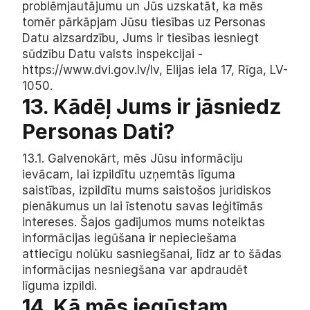
problēmjautājumu un Jūs uzskatāt, ka mēs 
tomēr pārkāpjam Jūsu tiesības uz Personas 
Datu aizsardzību, Jums ir tiesības iesniegt 
sūdzību Datu valsts inspekcijai - 
https://www.dvi.gov.lv/lv
, Elijas iela 17, Rīga, LV-
1050.
13. Kādēļ Jums ir jāsniedz 
Personas Dati?
13.1. Galvenokārt, mēs Jūsu informāciju 
ievācam, lai izpildītu uzņemtās līguma 
saistības, izpildītu mums saistošos juridiskos 
pienākumus un lai īstenotu savas leģitīmās 
intereses. Šajos gadījumos mums noteiktas 
informācijas iegūšana ir nepieciešama 
attiecīgu nolūku sasniegšanai, līdz ar to šādas 
informācijas nesniegšana var apdraudēt 
līguma izpildi.
14. Kā mēs iegūstam 