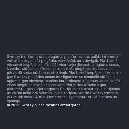
Risinājumi
Plašākais pakomātu tīkls
Zemākas piegādes cenas
Visi kurjerdienesti vienuviet
Noderīgi
Atbalsta centrs
Jauniem platformas lietotājiem
Sazināmies!
Lietošanas noteikumi
Platformas lietošanas noteikumi
Pasta komersantu lietošanas noteikumi
Swotzy ir e-komercijas piegādes platforma, kas palīdz interneta 
Privātuma plotika
veikaliem organizēt piegādes vienkāršāk un izdevīgāk. Platformā 
Sīkdatņu politika
vienuviet iespējams salīdzināt visu kurjerdienestu piegādes cenas, 
izveidot sūtījumu uzlīmes, automatizēt piegādes procesus un 
pārvaldīt visus sūtījumus efektīvāk. Platformā iespējams izmantot 
gan Swotzy piegādes cenas bez līgumiem un minimālā sūtījumu 
apjoma, gan pievienot esošos kurjerdienestu līgumus un salīdzināt 
visas piegādes iespējas vienuviet. Platforma atbalsta gan 
pakomātu, gan kurjerpiegādes Baltijā un starptautiskus sūtījumus 
uz vairāk nekā 220 valstīm un teritorijām. Šobrīd Swotzy izmanto 
jau vairāk nekā 1 400 e-komercijas uzņēmumu Latvijā, Lietuvā un 
Igaunijā.
© 2026 Swotzy. Visas tiesības aizsargātas.