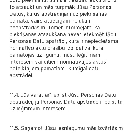
doto piekrišanu, Jums ir tiesības jebkurā brīdī 
to atsaukt un mēs turpmāk Jūsu Personas 
Datus, kurus apstrādājām uz piekrišanas 
pamata, vairs attiecīgam nolūkam 
neapstrādāsim. Tomēr informējam, ka 
piekrišanas atsaukšana nevar ietekmēt tādu 
Personas Datu apstrādi, kura ir nepieciešama 
normatīvo aktu prasību izpildei vai kura 
pamatojas uz līgumu, mūsu leģitīmām 
interesēm vai citiem normatīvajos aktos 
noteiktajiem pamatiem likumīgai datu 
apstrādei.
11.4. Jūs varat arī iebilst Jūsu Personas Datu 
apstrādei, ja Personas Datu apstrāde ir balstīta 
uz leģitīmām interesēm.
11.5. Saņemot Jūsu iesniegumu mēs izvērtēsim 