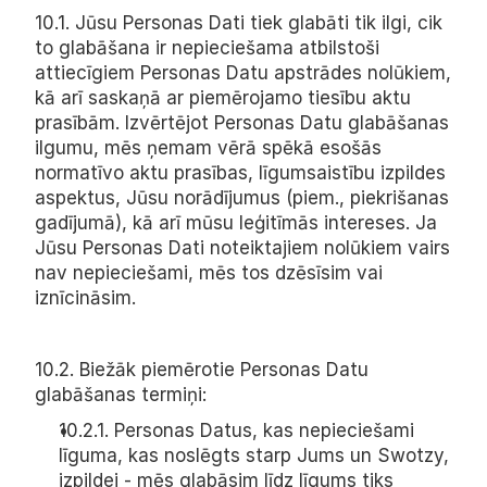
10.1. Jūsu Personas Dati tiek glabāti tik ilgi, cik 
to glabāšana ir nepieciešama atbilstoši 
attiecīgiem Personas Datu apstrādes nolūkiem, 
kā arī saskaņā ar piemērojamo tiesību aktu 
prasībām. Izvērtējot Personas Datu glabāšanas 
ilgumu, mēs ņemam vērā spēkā esošās 
normatīvo aktu prasības, līgumsaistību izpildes 
aspektus, Jūsu norādījumus (piem., piekrišanas 
gadījumā), kā arī mūsu leģitīmās intereses. Ja 
Jūsu Personas Dati noteiktajiem nolūkiem vairs 
nav nepieciešami, mēs tos dzēsīsim vai 
iznīcināsim.
10.2. Biežāk piemērotie Personas Datu 
glabāšanas termiņi:
10.2.1. Personas Datus, kas nepieciešami 
līguma, kas noslēgts starp Jums un Swotzy, 
izpildei - mēs glabāsim līdz līgums tiks 