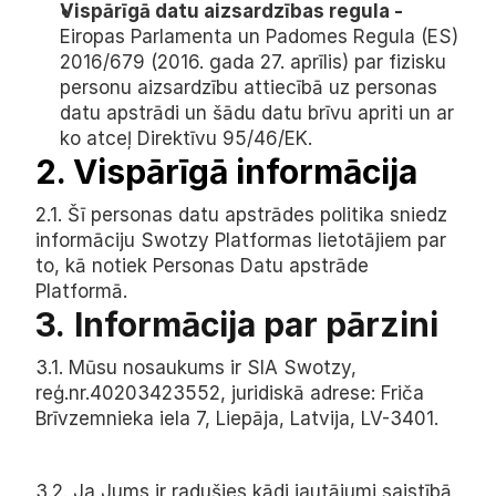
Vispārīgā datu aizsardzības regula - 
Eiropas Parlamenta un Padomes Regula (ES) 
2016/679 (2016. gada 27. aprīlis) par fizisku 
personu aizsardzību attiecībā uz personas 
datu apstrādi un šādu datu brīvu apriti un ar 
ko atceļ Direktīvu 95/46/EK.
2. Vispārīgā informācija
2.1. Šī personas datu apstrādes politika sniedz 
informāciju Swotzy Platformas lietotājiem par 
to, kā notiek Personas Datu apstrāde 
Platformā.
3.
Informācija par pārzini
3.1. Mūsu nosaukums ir SIA Swotzy, 
reģ.nr.40203423552, juridiskā adrese: Friča 
Brīvzemnieka iela 7, Liepāja, Latvija, LV-3401.
3.2. Ja Jums ir radušies kādi jautājumi saistībā 