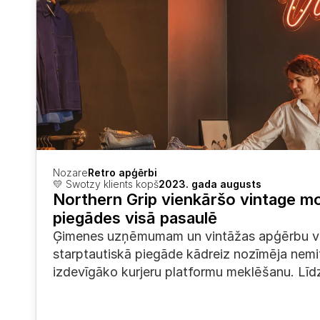
Nozare
Retro apģērbi
💛 Swotzy klients kopš
2023. gada augusts
Northern Grip vienkāršo vintage mo
piegādes visā pasaulē
Ģimenes uzņēmumam un vintāžas apģērbu vei
starptautiskā piegāde kādreiz nozīmēja nemi
izdevīgāko kurjeru platformu meklēšanu. Līdz