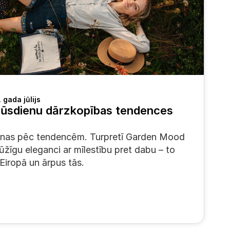
 gada jūlijs
ūsdienu dārzkopības tendences 
enas pēc tendencēm. Turpretī Garden Mood 
žīgu eleganci ar mīlestību pret dabu – to 
 Eiropā un ārpus tās.