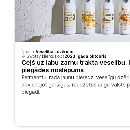
Nozare
Veselības dzērieni
💛 Swotzy klients kopš
2023. gada oktobris
Ceļš uz labu zarnu trakta veselību: 
piegādes noslēpums
Fermentful rada jaunu pieredzi veselīgu dzēri
apvienojot garšīgus, raudzētus augu valsts p
piegādi.