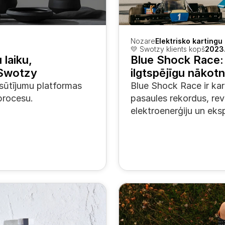
Nozare
Elektrisko kartingu
💛 Swotzy klients kopš
2023.
laiku, 
Blue Shock Race: 
 Swotzy
ilgtspējīgu nākotn
ūtījumu platformas 
Blue Shock Race ir ka
 procesu.
pasaules rekordus, revo
elektroenerģiju un eks