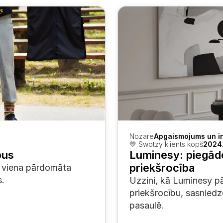
Nozare
Apgaismojums un in
💛 Swotzy klients kopš
2024.
pus
Luminesy: piegāde
priekšrocība
n viena pārdomāta 
s.
Uzzini, kā Luminesy pā
priekšrocību, sasniedzo
pasaulē.