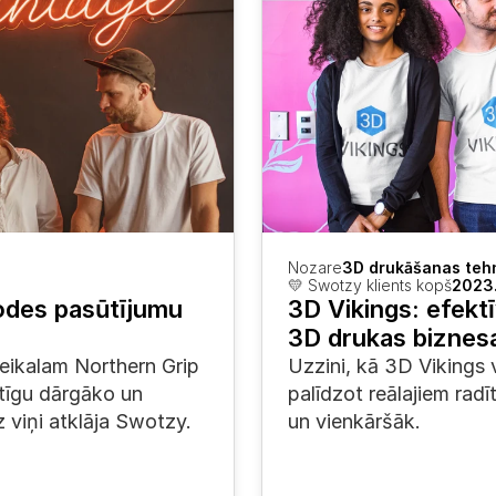
Nozare
3D drukāšanas tehn
💛 Swotzy klients kopš
2023.
des pasūtījumu 
3D Vikings: efekt
3D drukas bizne
kalam Northern Grip 
Uzzini, kā 3D Vikings 
tīgu dārgāko un 
palīdzot reālajiem radī
 viņi atklāja Swotzy.
un vienkāršāk.