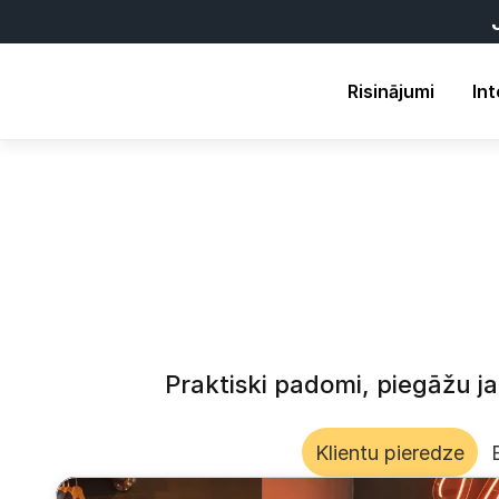
Risinājumi
Int
Praktiski padomi, piegāžu j
Klientu pieredze