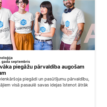
oloģija
 gada septembris
īvāka piegāžu pārvaldība augošam 
sam
vienkāršoja piegādi un pasūtījumu pārvaldību, 
tājiem visā pasaulē savas idejas īstenot ātrāk 