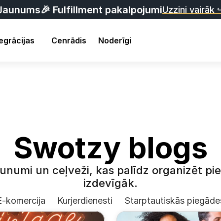
Jaunums
🎉 Fulfillment pakalpojumi
Uzzini vairāk 
egrācijas
Cenrādis
Noderīgi
Swotzy blogs
aunumi un ceļveži, kas palīdz organizēt pi
izdevīgāk.
E-komercija
Kurjerdienesti
Starptautiskās piegāde