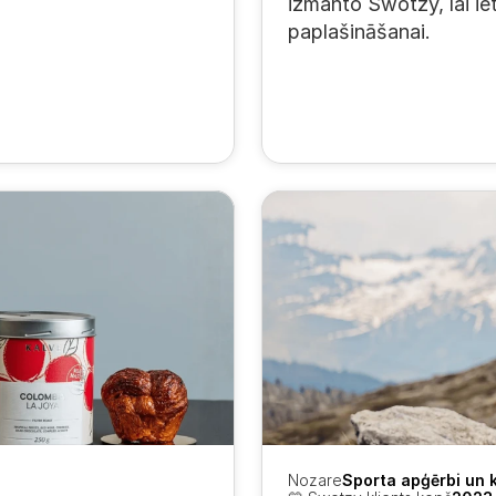
izmanto Swotzy, lai iet
paplašināšanai.
Nozare
Sporta apģērbi un