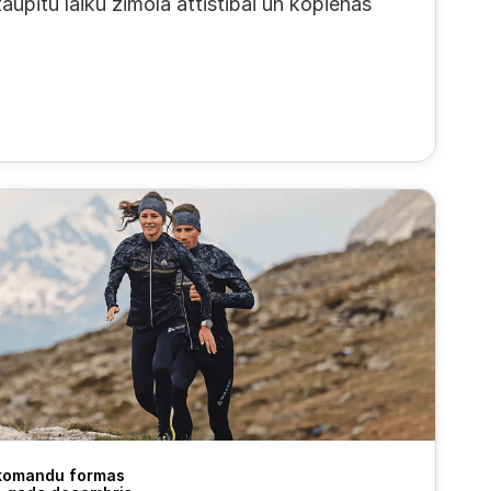
aupītu laiku zīmola attīstībai un kopienas 
 komandu formas