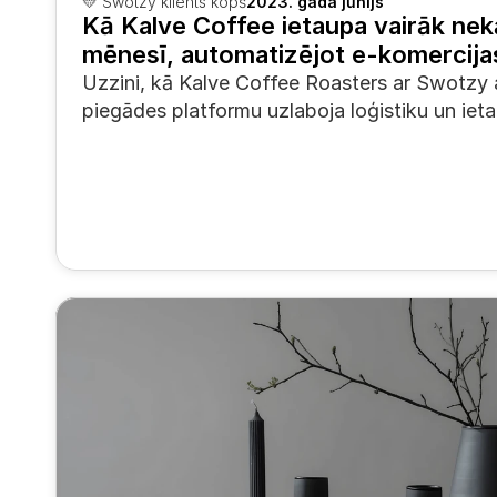
💛 Swotzy klients kopš
2023. gada jūnijs
Kā Kalve Coffee ietaupa vairāk nek
mēnesī, automatizējot e-komercijas
Uzzini, kā Kalve Coffee Roasters ar Swotzy 
piegādes platformu uzlaboja loģistiku un ietau