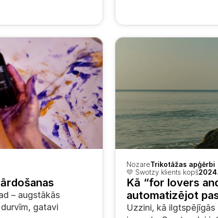
Nozare
Trikotāžas apģērbi
💛 Swotzy klients kopš
2024.
 pārdošanas
Kā “for lovers and
automatizējot pas
ad – augstākās 
durvīm, gatavi 
Uzzini, kā ilgtspējīgās