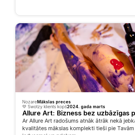
Nozare
Mākslas preces
💛 Swotzy klients kopš
2024. gada marts
Allure Art: Bizness bez uzbāzīgas
Ar Allure Art radošums atnāk ātrāk nekā jebk
kvalitātes mākslas komplekti tieši pie Tavām 