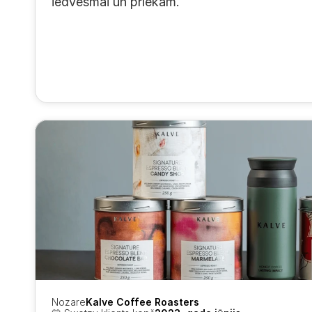
iedvesmai un priekam.
Nozare
Kalve Coffee Roasters