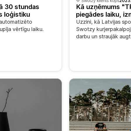
💛 Swotzy klients kopš
2023
ā 30 stundas 
Kā uzņēmums "TR
 loģistiku
piegādes laiku, i
automatizēto 
Uzzini, kā Latvijas s
pīja vērtīgu laiku.
Swotzy kurjerpakalpoj
darbu un straujāk aug