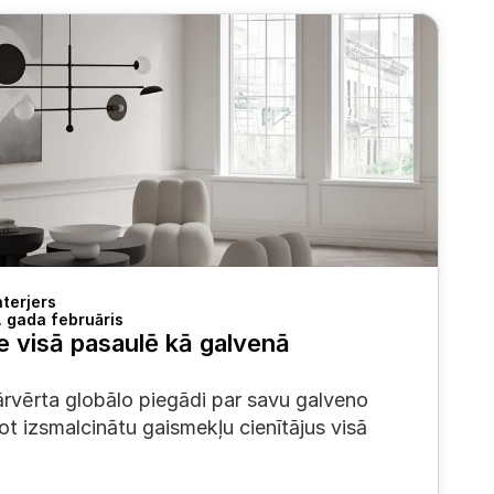
terjers
 gada februāris
 visā pasaulē kā galvenā 
rvērta globālo piegādi par savu galveno 
t izsmalcinātu gaismekļu cienītājus visā 