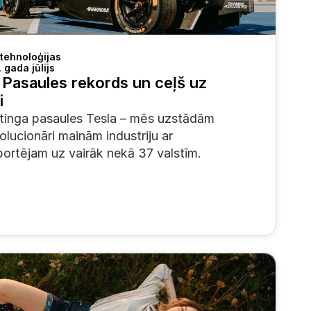
 tehnoloģijas
 gada jūlijs
Pasaules rekords un ceļš uz 
i
rtinga pasaules Tesla – mēs uzstādām 
lucionāri mainām industriju ar 
portējam uz vairāk nekā 37 valstīm.