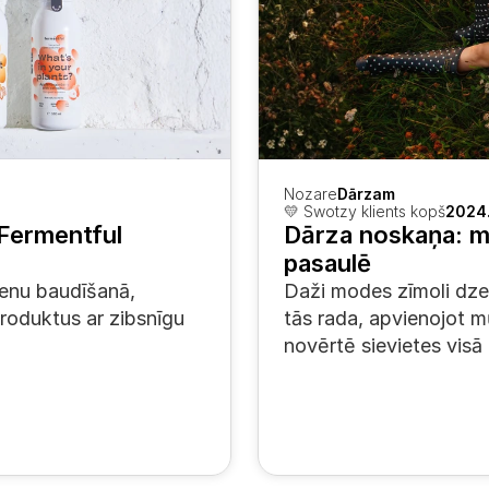
Nozare
Dārzam
💛 Swotzy klients kopš
2024.
Fermentful 
Dārza noskaņa: m
pasaulē
enu baudīšanā, 
Daži modes zīmoli dz
roduktus ar zibsnīgu 
tās rada, apvienojot mū
novērtē sievietes visā