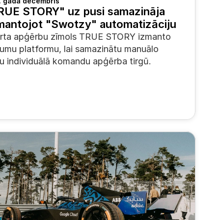
. gada decembris
UE STORY" uz pusi samazināja 
zmantojot "Swotzy" automatizāciju
porta apģērbu zīmols TRUE STORY izmanto 
umu platformu, lai samazinātu manuālo 
tu individuālā komandu apģērba tirgū.