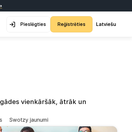
↪
P
i
e
s
l
ē
g
t
i
e
s
R
e
ģ
i
s
t
r
ē
t
i
e
s
Latviešu
egādes vienkāršāk, ātrāk un 
s
Swotzy jaunumi