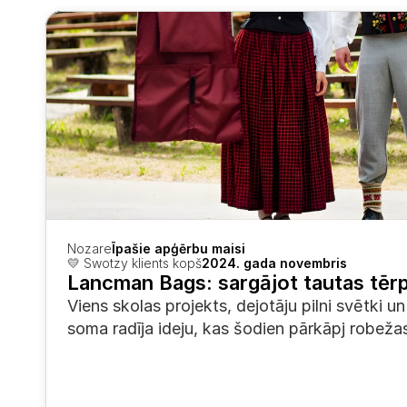
Nozare
Īpašie apģērbu maisi
💛 Swotzy klients kopš
2024. gada novembris
Lancman Bags: sargājot tautas tēr
Viens skolas projekts, dejotāju pilni svētki u
soma radīja ideju, kas šodien pārkāpj robeža