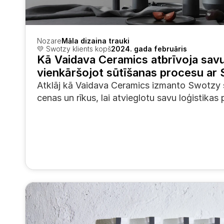
Nozare
Māla dizaina trauki
💛 Swotzy klients kopš
2024. gada februāris
Kā Vaidava Ceramics atbrīvoja savu 
vienkāršojot sūtīšanas procesu ar
Atklāj kā Vaidava Ceramics izmanto Swotzy s
cenas un rīkus, lai atvieglotu savu loģistikas