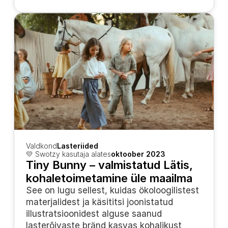
Valdkond
Lasteriided
💛 Swotzy kasutaja alates
oktoober 2023
Tiny Bunny – valmistatud Lätis, 
kohaletoimetamine üle maailma
See on lugu sellest, kuidas ökoloogilistest 
materjalidest ja käsititsi joonistatud 
illustratsioonidest alguse saanud 
lasterõivaste bränd kasvas kohalikust 