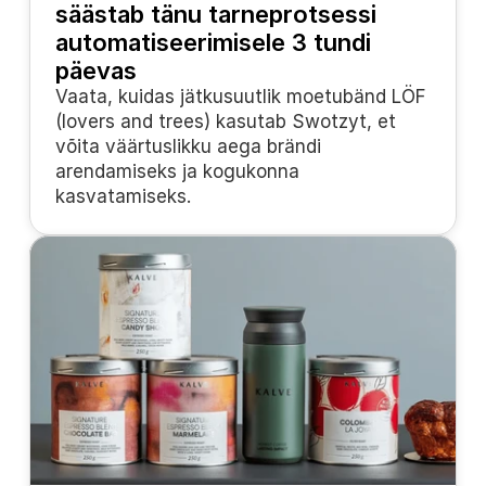
säästab tänu tarneprotsessi 
automatiseerimisele 3 tundi 
päevas
Vaata, kuidas jätkusuutlik moetubänd LÖF 
(lovers and trees) kasutab Swotzyt, et 
võita väärtuslikku aega brändi 
arendamiseks ja kogukonna 
kasvatamiseks.