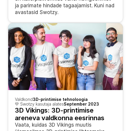
ja parimate hindade tagaajamist. Kuni nad 
avastasid Swotzy.
Valdkond
3D-printimise tehnoloogia
💛 Swotzy kasutaja alates
September 2023
3D Vikings: 3D-printimise 
areneva valdkonna eesrinnas
Vaata, kuidas 3D Vikings muutis 