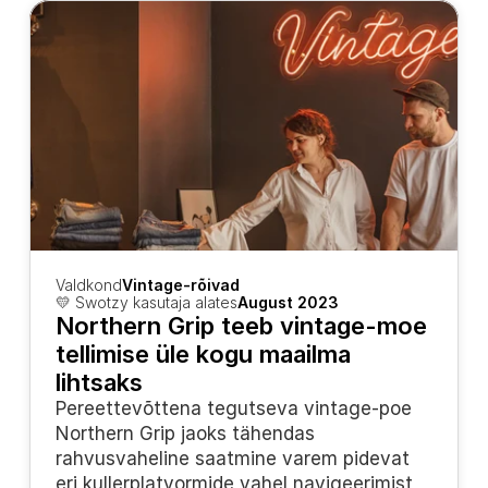
Valdkond
Vintage-rõivad
💛 Swotzy kasutaja alates
August 2023
Northern Grip teeb vintage-moe 
tellimise üle kogu maailma 
lihtsaks
Pereettevõttena tegutseva vintage-poe 
Northern Grip jaoks tähendas 
rahvusvaheline saatmine varem pidevat 
eri kullerplatvormide vahel navigeerimist 