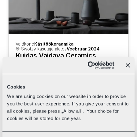
Valdkond
Käsitöökeraamika
💛 Swotzy kasutaja alates
Veebruar 2024
Kuidas Vaidava Ceramics 
vähendas Swotzy abil käsitööd 
logistikas
Vaata, kuidas Vaidava Ceramics kasutab 
Swotzy tarneplatvormi ja erinevaid 
Cookies
kullereid oma tarneaja kiirendamiseks.
We are using cookies on our website in order to provide
you the best user experience. If you give your consent to
all cookies, please press „Allow all”. Your choice for
cookies will be stored for one year.