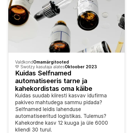
Valdkond
Omamärgitooted
💛 Swotzy kasutaja alates
Oktoober 2023
Kuidas Selfnamed 
automatiseeris tarne ja 
kahekordistas oma käibe
Kuidas suudab kiiresti kasvav idufirma 
pakiveo mahtudega sammu pidada? 
Selfnamed leidis lahenduse 
automatiseeritud logistikas. Tulemus? 
Kahekordne kasv 12 kuuga ja üle 6000 
kliendi 30 turul.