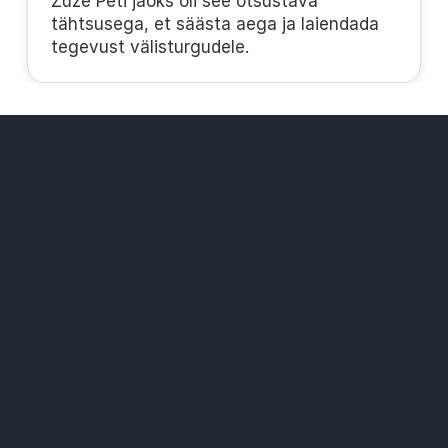
Zuze Peti jaoks oli see otsustava 
tähtsusega, et säästa aega ja laiendada 
tegevust välisturgudele.
Lahendused
Laiaulatuslik pakiautomaatide võrk
Soodsam kohaletoimetamise hinnad
Kõik kullerid ühel platvormil
Materjalid
Abikeskus
Alustamine
Võta ühendust
Kasutustingimused
Kasutustingimused