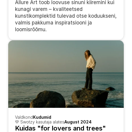
Allure Art toob loovuse sinuni kiiremini kui 
kunagi varem – kvaliteetsed 
kunstikomplektid tulevad otse koduukseni, 
valmis pakkuma inspiratsiooni ja 
loomisrõõmu.
Valdkond
Kudumid
💛 Swotzy kasutaja alates
August 2024
Kuidas "for lovers and trees" 