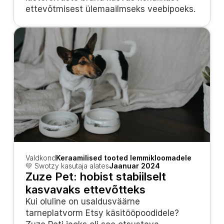
ettevõtmisest ülemaailmseks veebipoeks.
Valdkond
Keraamilised tooted lemmikloomadele
💛 Swotzy kasutaja alates
Jaanuar 2024
Zuze Pet: hobist stabiilselt 
kasvavaks ettevõtteks
Kui oluline on usaldusväärne 
tarneplatvorm Etsy käsitööpoodidele? 