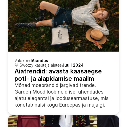
Valdkond
Aiandus
💛 Swotzy kasutaja alates
Juuli 2024
Aiatrendid: avasta kaasaegse 
poti- ja aiapidamise maailm
Mõned moebrändid järgivad trende. 
Garden Mood loob neid ise, ühendades 
ajatu elegantsi ja loodusearmastuse, mis 
kõnetab naisi kogu Euroopas ja mujalgi.