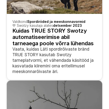
Valdkond
Spordiriided ja meeskonnavormid
💛 Swotzy kasutaja alates
detsember 2023
Kuidas TRUE STORY Swotzy 
automatiseerimise abil 
tarneaega poole võrra lühendas
Vaata, kuidas Läti spordirõivaste bränd 
TRUE STORY kasutab Swotzy 
tarneplatvormi, et vähendada käsitööd ja 
kasvatada kiiremini oma eritellimusel 
meeskonnarõivaste äri.