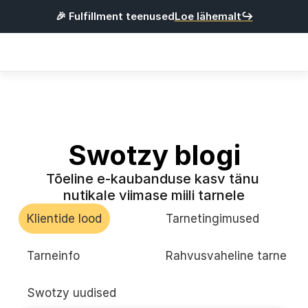
🎉 Fulfillment teenused
Loe lähemalt↪
Products
Integratsioonid
Hinnad
Kasulik
Swotzy blogi
Tõeline e-kaubanduse kasv tänu 
L
o
g
i
s
i
s
s
e
nutikale viimase miili tarnele
R
e
g
i
s
t
r
e
e
r
u
Klientide lood
Tarnetingimused
Eesti
Tarneinfo
Rahvusvaheline tarne
Swotzy uudised