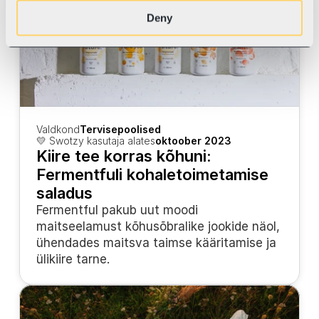
Deny
Valdkond
Tervisepoolised
💛 Swotzy kasutaja alates
oktoober 2023
Kiire tee korras kõhuni: 
Fermentfuli kohaletoimetamise 
saladus
Fermentful pakub uut moodi 
maitseelamust kõhusõbralike jookide näol, 
ühendades maitsva taimse kääritamise ja 
ülikiire tarne.