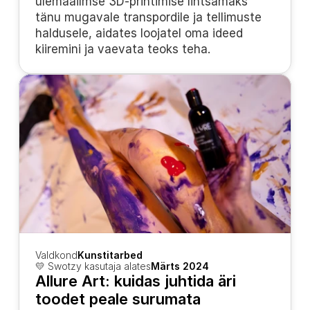
ülemaailmse 3D-printimise lihtsamaks 
tänu mugavale transpordile ja tellimuste 
haldusele, aidates loojatel oma ideed 
kiiremini ja vaevata teoks teha.
Valdkond
Kunstitarbed
💛 Swotzy kasutaja alates
Märts 2024
Allure Art: kuidas juhtida äri 
toodet peale surumata