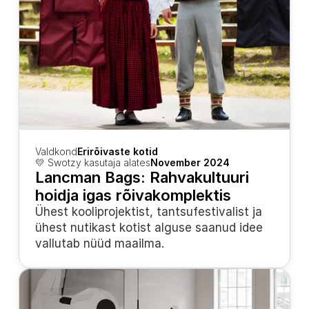
Valdkond
Erirõivaste kotid
💛 Swotzy kasutaja alates
November 2024
Lancman Bags: Rahvakultuuri 
hoidja igas rõivakomplektis
Ühest kooliprojektist, tantsufestivalist ja 
ühest nutikast kotist alguse saanud idee 
vallutab nüüd maailma.