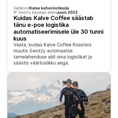
Valdkond
Kalve kohviröstikoda
💛 Swotzy kasutaja alates
juuni 2023
Kuidas Kalve Coffee säästab 
tänu e-poe logistika 
automatiseerimisele üle 30 tunni 
kuus
Vaata, kuidas Kalve Coffee Roasters 
muutis Swotzy automaatse 
tarnelahenduse abil oma logistikat ja 
säästis väärtuslikku aega.