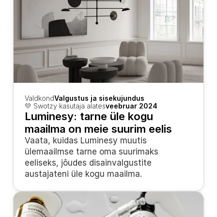
Valdkond
Valgustus ja sisekujundus
💛 Swotzy kasutaja alates
veebruar 2024
Luminesy: tarne üle kogu 
maailma on meie suurim eelis
Vaata, kuidas Luminesy muutis 
ülemaailmse tarne oma suurimaks 
eeliseks, jõudes disainvalgustite 
austajateni üle kogu maailma.