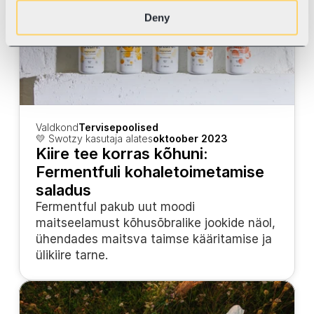
Deny
Valdkond
Tervisepoolised
💛 Swotzy kasutaja alates
oktoober 2023
Kiire tee korras kõhuni: 
Fermentfuli kohaletoimetamise 
saladus
Fermentful pakub uut moodi 
maitseelamust kõhusõbralike jookide näol, 
ühendades maitsva taimse kääritamise ja 
ülikiire tarne.