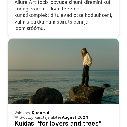
Allure Art toob loovuse sinuni kiiremini kui 
kunagi varem – kvaliteetsed 
kunstikomplektid tulevad otse koduukseni, 
valmis pakkuma inspiratsiooni ja 
loomisrõõmu.
Valdkond
Kudumid
💛 Swotzy kasutaja alates
August 2024
Kuidas "for lovers and trees" 