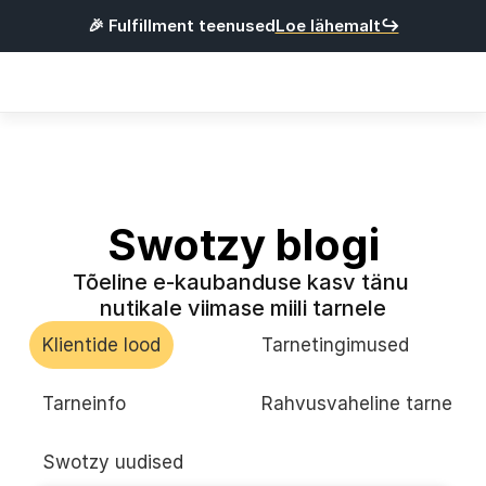
🎉 Fulfillment teenused
Loe lähemalt↪
Products
Integratsioonid
Hinnad
Kasulik
Swotzy blogi
Tõeline e-kaubanduse kasv tänu 
L
o
g
i
s
i
s
s
e
nutikale viimase miili tarnele
R
e
g
i
s
t
r
e
e
r
u
Klientide lood
Tarnetingimused
Eesti
Tarneinfo
Rahvusvaheline tarne
Swotzy uudised