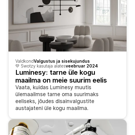
Valdkond
Valgustus ja sisekujundus
💛 Swotzy kasutaja alates
veebruar 2024
Luminesy: tarne üle kogu 
maailma on meie suurim eelis
Vaata, kuidas Luminesy muutis 
ülemaailmse tarne oma suurimaks 
eeliseks, jõudes disainvalgustite 
austajateni üle kogu maailma.