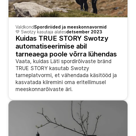
Valdkond
Spordiriided ja meeskonnavormid
💛 Swotzy kasutaja alates
detsember 2023
Kuidas TRUE STORY Swotzy 
automatiseerimise abil 
tarneaega poole võrra lühendas
Vaata, kuidas Läti spordirõivaste bränd 
TRUE STORY kasutab Swotzy 
tarneplatvormi, et vähendada käsitööd ja 
kasvatada kiiremini oma eritellimusel 
meeskonnarõivaste äri.