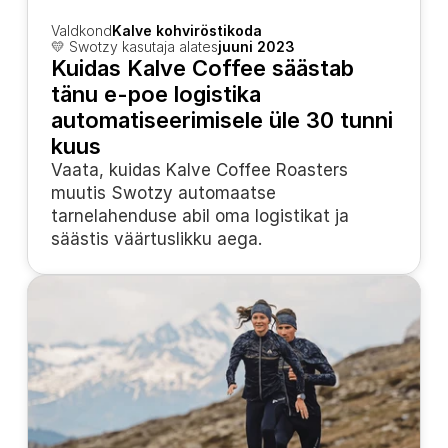
Valdkond
Kalve kohviröstikoda
💛 Swotzy kasutaja alates
juuni 2023
Kuidas Kalve Coffee säästab 
tänu e-poe logistika 
automatiseerimisele üle 30 tunni 
kuus
Vaata, kuidas Kalve Coffee Roasters 
muutis Swotzy automaatse 
tarnelahenduse abil oma logistikat ja 
säästis väärtuslikku aega.