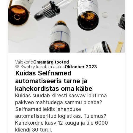
Valdkond
Omamärgitooted
💛 Swotzy kasutaja alates
Oktoober 2023
Kuidas Selfnamed 
automatiseeris tarne ja 
kahekordistas oma käibe
Kuidas suudab kiiresti kasvav idufirma 
pakiveo mahtudega sammu pidada? 
Selfnamed leidis lahenduse 
automatiseeritud logistikas. Tulemus? 
Kahekordne kasv 12 kuuga ja üle 6000 
kliendi 30 turul.