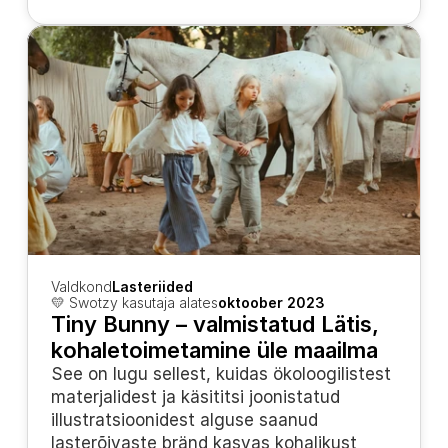
Valdkond
Lasteriided
💛 Swotzy kasutaja alates
oktoober 2023
Tiny Bunny – valmistatud Lätis, 
kohaletoimetamine üle maailma
See on lugu sellest, kuidas ökoloogilistest 
materjalidest ja käsititsi joonistatud 
illustratsioonidest alguse saanud 
lasterõivaste bränd kasvas kohalikust 