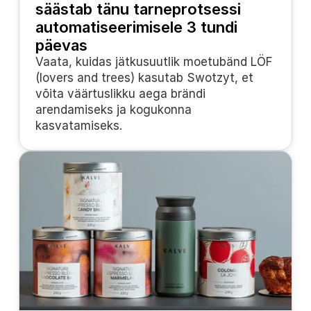
säästab tänu tarneprotsessi 
automatiseerimisele 3 tundi 
päevas
Vaata, kuidas jätkusuutlik moetubänd LÖF 
(lovers and trees) kasutab Swotzyt, et 
võita väärtuslikku aega brändi 
arendamiseks ja kogukonna 
kasvatamiseks.