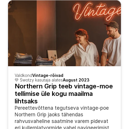
Valdkond
Vintage-rõivad
💛 Swotzy kasutaja alates
August 2023
Northern Grip teeb vintage-moe 
tellimise üle kogu maailma 
lihtsaks
Pereettevõttena tegutseva vintage-poe 
Northern Grip jaoks tähendas 
rahvusvaheline saatmine varem pidevat 
eri kullerplatvormide vahel navigeerimist 