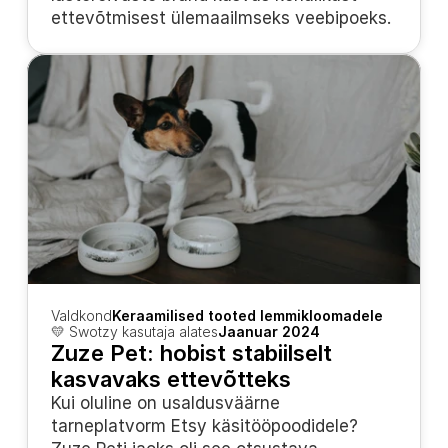
ettevõtmisest ülemaailmseks veebipoeks.
Valdkond
Keraamilised tooted lemmikloomadele
💛 Swotzy kasutaja alates
Jaanuar 2024
Zuze Pet: hobist stabiilselt 
kasvavaks ettevõtteks
Kui oluline on usaldusväärne 
tarneplatvorm Etsy käsitööpoodidele? 