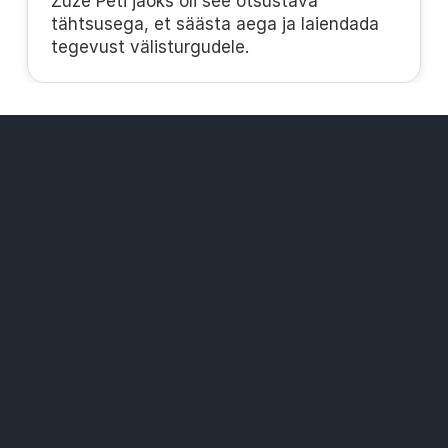
Zuze Peti jaoks oli see otsustava 
tähtsusega, et säästa aega ja laiendada 
tegevust välisturgudele.
Lahendused
Laiaulatuslik pakiautomaatide võrk
Soodsam kohaletoimetamise hinnad
Kõik kullerid ühel platvormil
Materjalid
Abikeskus
Alustamine
Võta ühendust
Kasutustingimused
Kasutustingimused