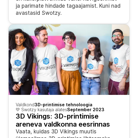
ja parimate hindade tagaajamist. Kuni nad 
avastasid Swotzy.
Valdkond
3D-printimise tehnoloogia
💛 Swotzy kasutaja alates
September 2023
3D Vikings: 3D-printimise 
areneva valdkonna eesrinnas
Vaata, kuidas 3D Vikings muutis 