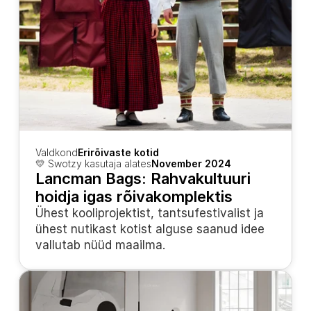
Valdkond
Erirõivaste kotid
💛 Swotzy kasutaja alates
November 2024
Lancman Bags: Rahvakultuuri 
hoidja igas rõivakomplektis
Ühest kooliprojektist, tantsufestivalist ja 
ühest nutikast kotist alguse saanud idee 
vallutab nüüd maailma.