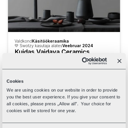
Valdkond
Käsitöökeraamika
💛 Swotzy kasutaja alates
Veebruar 2024
Kuidas Vaidava Ceramics 
vähendas Swotzy abil käsitööd 
logistikas
Vaata, kuidas Vaidava Ceramics kasutab 
Swotzy tarneplatvormi ja erinevaid 
Cookies
kullereid oma tarneaja kiirendamiseks.
We are using cookies on our website in order to provide
you the best user experience. If you give your consent to
all cookies, please press „Allow all”. Your choice for
cookies will be stored for one year.