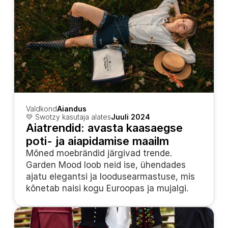
Valdkond
Aiandus
💛 Swotzy kasutaja alates
Juuli 2024
Aiatrendid: avasta kaasaegse 
poti- ja aiapidamise maailm
Mõned moebrändid järgivad trende. 
Garden Mood loob neid ise, ühendades 
ajatu elegantsi ja loodusearmastuse, mis 
kõnetab naisi kogu Euroopas ja mujalgi.