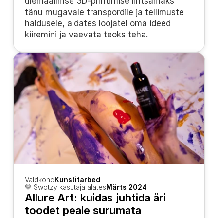
ülemaailmse 3D-printimise lihtsamaks 
tänu mugavale transpordile ja tellimuste 
haldusele, aidates loojatel oma ideed 
kiiremini ja vaevata teoks teha.
Valdkond
Kunstitarbed
💛 Swotzy kasutaja alates
Märts 2024
Allure Art: kuidas juhtida äri 
toodet peale surumata