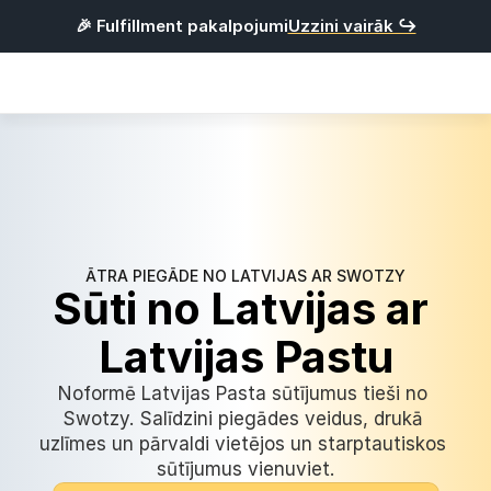
🎉 Fulfillment pakalpojumi
Uzzini vairāk ↪
Risinājumi
Integrācijas
Cenrādis
Noderīgi
ĀTRA PIEGĀDE NO LATVIJAS AR SWOTZY
P
i
e
s
l
ē
g
t
i
e
s
Sūti no Latvijas ar 
Latvijas Pastu
R
e
ģ
i
s
t
r
ē
t
i
e
s
Noformē Latvijas Pasta sūtījumus tieši no 
Latviešu
Swotzy. Salīdzini piegādes veidus, drukā 
uzlīmes un pārvaldi vietējos un starptautiskos 
sūtījumus vienuviet.