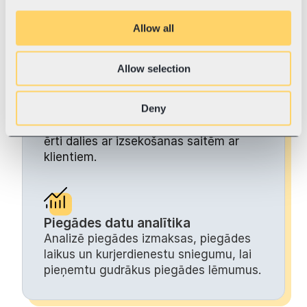
vienai vai vairākām piegādēm 
vienlaikus neatkarīgi no izvēlētā 
Allow all
kurjerdienesta.kurjerpastam.
Allow selection
Sūtījumu izsekošana
Deny
Seko visiem sūtījumiem vienuviet un 
ērti dalies ar izsekošanas saitēm ar 
klientiem.
Piegādes datu analītika
Analizē piegādes izmaksas, piegādes 
laikus un kurjerdienestu sniegumu, lai 
pieņemtu gudrākus piegādes lēmumus.