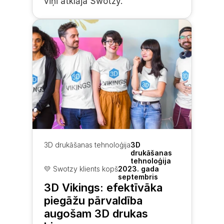
viņi atklāja Swotzy.
3D drukāšanas tehnoloģija
3D 
drukāšanas 
tehnoloģija
💛 Swotzy klients kopš
2023. gada 
septembris
3D Vikings: efektīvāka 
piegāžu pārvaldība 
augošam 3D drukas 