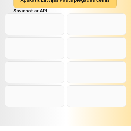
A
p
s
k
a
t
ī
t
L
a
t
v
i
j
a
s
P
a
s
t
a
p
i
e
g
ā
d
e
s
c
e
n
a
s
Savienot ar API