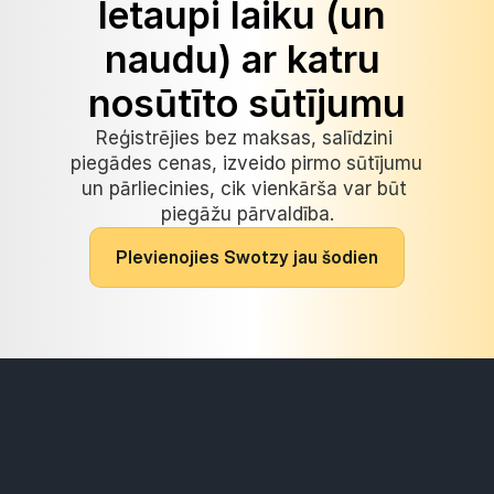
Ietaupi laiku (un 
naudu) ar katru 
nosūtīto sūtījumu
Reģistrējies bez maksas, salīdzini 
piegādes cenas, izveido pirmo sūtījumu 
un pārliecinies, cik vienkārša var būt 
piegāžu pārvaldība.
P
I
e
v
i
e
n
o
j
i
e
s
S
w
o
t
z
y
j
a
u
š
o
d
i
e
n