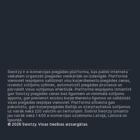
Risinājumi
Plašākais pakomātu tīkls
Zemākas piegādes cenas
Visi kurjerdienesti vienuviet
Noderīgi
Atbalsta centrs
Jauniem platformas lietotājiem
Sazināmies!
Lietošanas noteikumi
Platformas lietošanas noteikumi
Pasta komersantu lietošanas noteikumi
Swotzy ir e-komercijas piegādes platforma, kas palīdz interneta 
Privātuma plotika
veikaliem organizēt piegādes vienkāršāk un izdevīgāk. Platformā 
Sīkdatņu politika
vienuviet iespējams salīdzināt visu kurjerdienestu piegādes cenas, 
izveidot sūtījumu uzlīmes, automatizēt piegādes procesus un 
pārvaldīt visus sūtījumus efektīvāk. Platformā iespējams izmantot 
gan Swotzy piegādes cenas bez līgumiem un minimālā sūtījumu 
apjoma, gan pievienot esošos kurjerdienestu līgumus un salīdzināt 
visas piegādes iespējas vienuviet. Platforma atbalsta gan 
pakomātu, gan kurjerpiegādes Baltijā un starptautiskus sūtījumus 
uz vairāk nekā 220 valstīm un teritorijām. Šobrīd Swotzy izmanto 
jau vairāk nekā 1 400 e-komercijas uzņēmumu Latvijā, Lietuvā un 
Igaunijā.
© 2026 Swotzy. Visas tiesības aizsargātas.