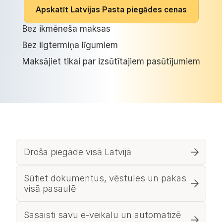
A
p
s
k
a
t
ī
t
L
a
t
v
i
j
a
s
P
a
s
t
a
p
i
e
g
ā
d
e
s
c
e
n
a
s
Bez ikmēneša maksas
Bez ilgtermiņa līgumiem
Maksājiet tikai par izsūtītajiem pasūtījumiem
Droša piegāde visā Latvijā
Sūtiet dokumentus, vēstules un pakas 
visā pasaulē
Sasaisti savu e-veikalu un automatizē 