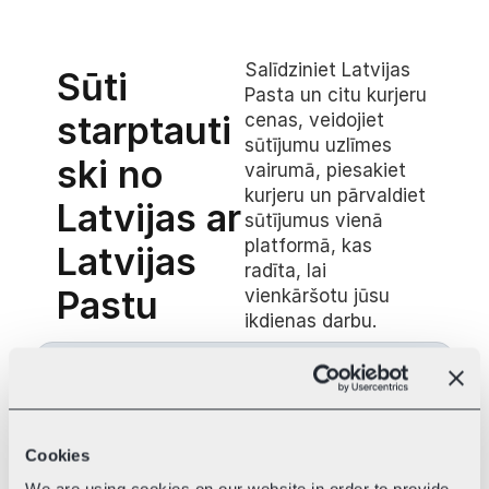
Salīdziniet Latvijas 
Sūti 
Pasta un citu kurjeru 
starptauti
cenas, veidojiet 
sūtījumu uzlīmes 
ski no 
vairumā, piesakiet 
kurjeru un pārvaldiet 
Latvijas ar 
sūtījumus vienā 
platformā, kas 
Latvijas 
radīta, lai 
Pastu
vienkāršotu jūsu 
ikdienas darbu.
Piegādes cenu salīdzināšana
Cookies
Salīdzini FedEx un citu kurjerdienestu 
cenas, lai katram sūtījumam izvēlētos 