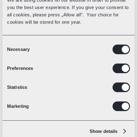
We are using cookies on our website in order to provide
izdevīgāko piegādes risinājumu.
you the best user experience. If you give your consent to
all cookies, please press „Allow all”. Your choice for
cookies will be stored for one year.
Bezmaksas kurjera izsaukumi
Ieplāno kurjera izsaukumu dažu klikšķu 
Consent
laikā — bez papildu maksas.
Necessary
Selection
Preferences
Piegādes automatizācija
Automatizē pasūtījumu importu, 
Statistics
sūtījumu uzlīmju izveidi un citus 
piegādes procesus, lai ietaupītu laiku 
ikdienā.
Marketing
Sūtījumu uzlīmju izveide
Show details
Izveido un drukā sūtījumu uzlīmes pa 