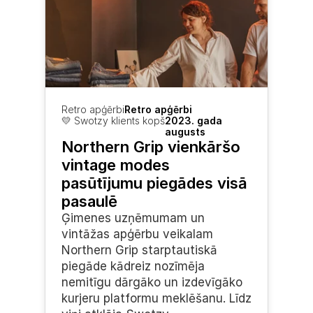
Retro apģērbi
Retro apģērbi
💛 Swotzy klients kopš
2023. gada 
augusts
Northern Grip vienkāršo 
vintage modes 
pasūtījumu piegādes visā 
pasaulē
Ģimenes uzņēmumam un 
vintāžas apģērbu veikalam 
Northern Grip starptautiskā 
piegāde kādreiz nozīmēja 
nemitīgu dārgāko un izdevīgāko 
kurjeru platformu meklēšanu. Līdz 