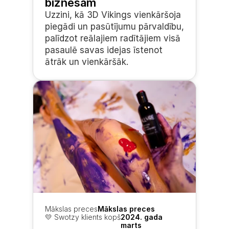
biznesam
Uzzini, kā 3D Vikings vienkāršoja 
piegādi un pasūtījumu pārvaldību, 
palīdzot reālajiem radītājiem visā 
pasaulē savas idejas īstenot 
ātrāk un vienkāršāk.
Mākslas preces
Mākslas preces
💛 Swotzy klients kopš
2024. gada 
marts