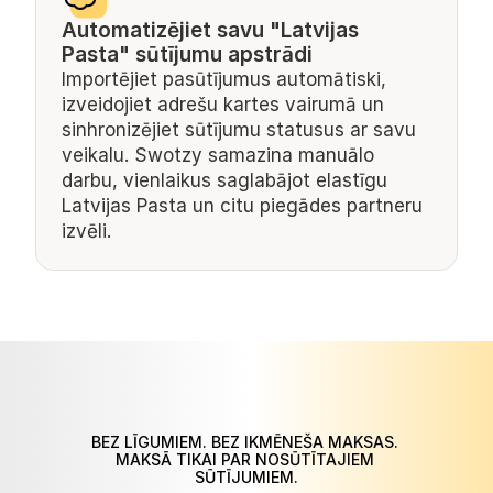
Automatizējiet savu "Latvijas 
Pasta" sūtījumu apstrādi
Importējiet pasūtījumus automātiski, 
izveidojiet adrešu kartes vairumā un 
sinhronizējiet sūtījumu statusus ar savu 
veikalu. Swotzy samazina manuālo 
darbu, vienlaikus saglabājot elastīgu 
Latvijas Pasta un citu piegādes partneru 
izvēli.
BEZ LĪGUMIEM. BEZ IKMĒNEŠA MAKSAS. 
MAKSĀ TIKAI PAR NOSŪTĪTAJIEM 
SŪTĪJUMIEM.