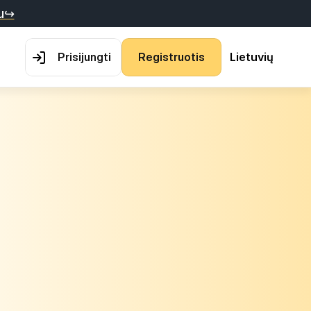
au↪
P
r
i
s
i
j
u
n
g
t
i
R
e
g
i
s
t
r
u
o
t
i
s
Lietuvių