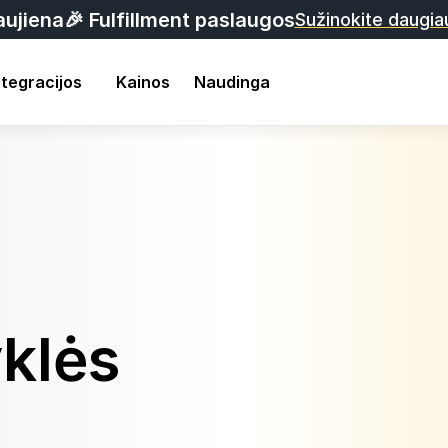
aujiena
🎉 Fulfillment paslaugos
Sužinokite daugi
ntegracijos
Kainos
Naudinga
yklės