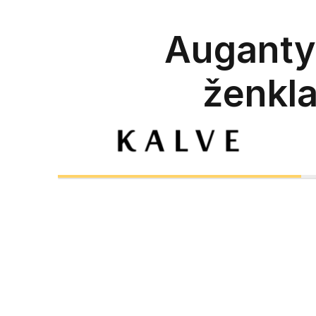
Augantys
ženkla