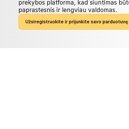
prekybos platforma, kad siuntimas būtų 
paprastesnis ir lengviau valdomas.
U
ž
s
i
r
e
g
i
s
t
r
u
o
k
i
t
e
i
r
p
r
i
j
u
n
k
i
t
e
s
a
v
o
p
a
r
d
u
o
t
u
v
ę