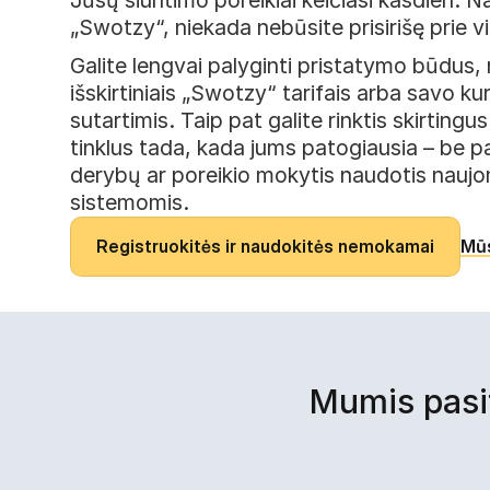
Jūsų siuntimo poreikiai keičiasi kasdien. 
„Swotzy“, niekada nebūsite prisirišę prie vi
Galite lengvai palyginti pristatymo būdus, 
išskirtiniais „Swotzy“ tarifais arba savo kurj
sutartimis. Taip pat galite rinktis skirting
tinklus tada, kada jums patogiausia – be p
derybų ar poreikio mokytis naudotis naujom
sistemomis.
R
e
g
i
s
t
r
u
o
k
i
t
ė
s
i
r
n
a
u
d
o
k
i
t
ė
s
n
e
m
o
k
a
m
a
i
Mūs
Mumis pasit