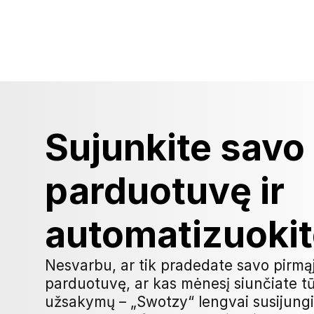
Sujunkite savo e
parduotuvę ir 
automatizuokit
Nesvarbu, ar tik pradedate savo pirmąją
parduotuvę, ar kas mėnesį siunčiate tū
užsakymų – „Swotzy“ lengvai susijungia 