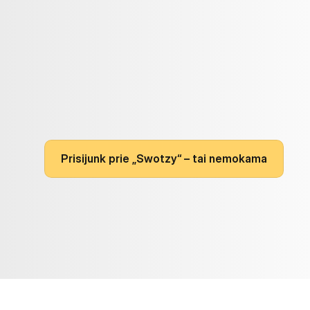
paštomatų
tinklu
Baltijo
Siųskite
naudodamiesi
populiariausiais
pašto
platformos.
Palyginkite
pristatymo
būdus,
kurkite
lipdukus
vežėjus
kada
tik
patogu
–
be
jokių
atskirų
sut
P
r
i
s
i
j
u
n
k
p
r
i
e
„
S
w
o
t
z
y
“
–
t
a
i
n
e
m
o
k
a
m
a
Nemokama
narystė.
Nemokamas
naudojimasi
Mokėkite
tik
už
išsiųstus
užsakymus.