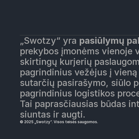
Sprendim
„Widers“ pa
Mažesnės s
„Swotzy“ yra 
pasiūlymų pal
Visi kurjeri
prekybos įmonėms vienoje vi
skirtingų kurjerių paslaugomi
pagrindinius vežėjus į vieną
sutarčių pasirašymo, siūlo p
pagrindinius logistikos proc
Tai paprasčiausias būdas in
siuntas ir augti.
© 2025 „Swotzy“. Visos teisės saugomos.