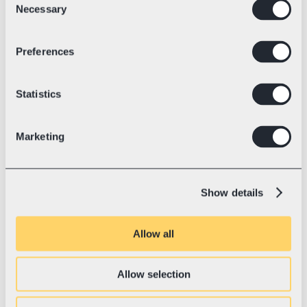
Necessary
Selection
„Shopify“ prekių 
ženklams
Preferences
Nesvarbu, ar siunčiate kelis užsakymus per 
savaitę, ar tūkstančius kas mėnesį – 
„Swotzy“ auga kartu su jumis. Prisijunkite 
Statistics
per kelias minutes, automatizuokite 
kasdienę rutiną ir gaukite pagalbą iš 
komandos, kuri puikiai išmano el. prekybos 
Marketing
logistiką.
1 155 378+
Išsiųstos siuntos
Show details
Allow all
1 400+
Allow selection
Aktyvūs pirkėjai