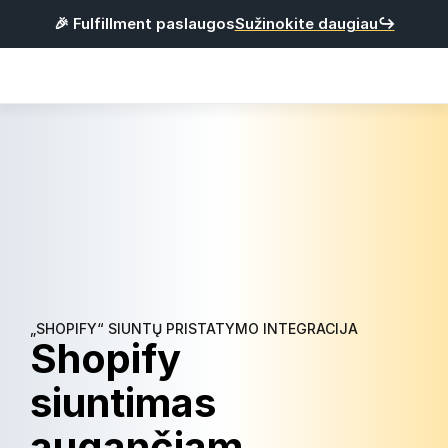
🎉 Fulfillment paslaugos
Sužinokite daugiau↪
Products
Integracijos
Kainos
Naudinga
P
r
i
s
i
j
u
n
g
t
i
R
e
g
i
s
t
r
u
o
t
i
s
„SHOPIFY“ SIUNTŲ PRISTATYMO INTEGRACIJA
Shopify 
Lietuvių
siuntimas 
augančiam 