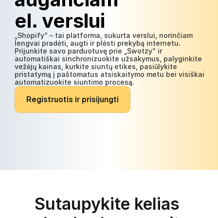
el. verslui
„Shopify“ – tai platforma, sukurta verslui, norinčiam 
lengvai pradėti, augti ir plėsti prekybą internetu. 
Prijunkite savo parduotuvę prie „Swotzy“ ir 
automatiškai sinchronizuokite užsakymus, palyginkite 
vežėjų kainas, kurkite siuntų etikes, pasiūlykite 
pristatymą į paštomatus atsiskaitymo metu bei visiškai 
automatizuokite siuntimo procesą.
R
e
g
i
s
t
r
u
o
t
i
s
i
r
p
r
i
s
i
j
u
n
g
t
i
Sutaupykite kelias 