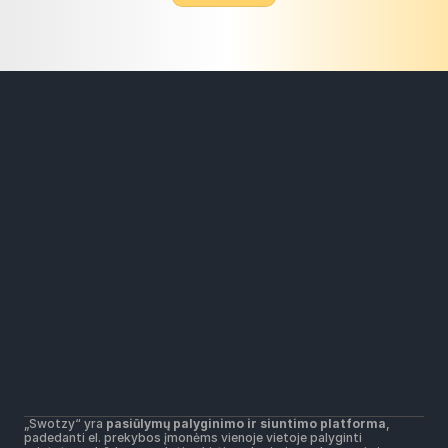
Sprendimai
„Widers“ paštomatų tinklas
Mažesnės siuntimo kainos
Visi kurjeriai vienoje platformoje
Ištekliai
Pagalba
Pradžia
Susisiekite su mumis
Taisyklės ir sąlygos
Naudojimo sąlygos
Pašto pardavėjo taisyklės ir sąlygos
„Swotzy“ yra 
pasiūlymų palyginimo ir siuntimo platforma
, 
Privatumo politika
padedanti el. prekybos įmonėms vienoje vietoje palyginti 
Slapukų taisyklės