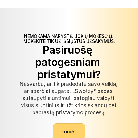
NEMOKAMA NARYSTĖ. JOKIŲ MOKESČIŲ. 
MOKĖKITE TIK UŽ IŠSIŲSTUS UŽSAKYMUS.
Pasiruošę 
patogesniam 
pristatymui?
Nesvarbu, ar tik pradedate savo veiklą, 
ar sparčiai augate, „Swotzy“ padės 
sutaupyti siuntimui, patogiau valdyti 
visus siuntinius ir užtikrins sklandų bei 
paprastą pristatymo procesą.
P
r
a
d
ė
t
i