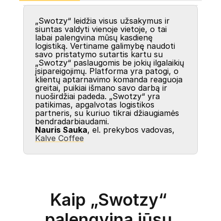
„Swotzy“ leidžia visus užsakymus ir 
siuntas valdyti vienoje vietoje, o tai 
labai palengvina mūsų kasdienę 
logistiką. Vertiname galimybę naudoti 
savo pristatymo sutartis kartu su 
„Swotzy“ paslaugomis be jokių ilgalaikių 
įsipareigojimų. Platforma yra patogi, o 
klientų aptarnavimo komanda reaguoja 
greitai, puikiai išmano savo darbą ir 
nuoširdžiai padeda. „Swotzy“ yra 
patikimas, apgalvotas logistikos 
partneris, su kuriuo tikrai džiaugiamės 
bendradarbiaudami.
Nauris Sauka
, el. prekybos vadovas, 
Kalve Coffee
Kaip „Swotzy“ 
palengvina jūsų 