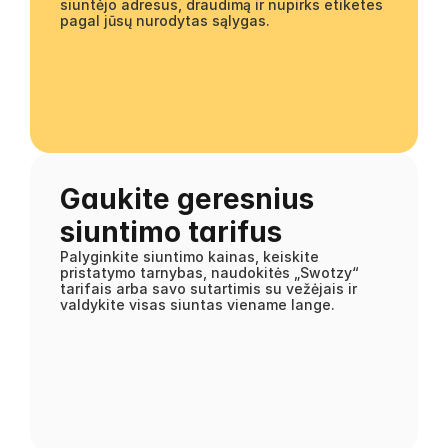
siuntėjo adresus, draudimą ir nupirks etiketes 
pagal jūsų nurodytas sąlygas.
Gaukite geresnius 
siuntimo tarifus
Palyginkite siuntimo kainas, keiskite 
pristatymo tarnybas, naudokitės „Swotzy“ 
tarifais arba savo sutartimis su vežėjais ir 
valdykite visas siuntas viename lange.