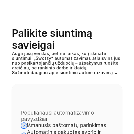
Palikite siuntimą 
SIUNTIMO AUTOMATIZAVIMAS
savieigai
Auga jūsų verslas, bet ne laikas, kurį skiriate 
siuntimui. „Swotzy“ automatizavimas atlaisvins jus 
nuo pasikartojančių užduočių – užsakymus ruošite 
greičiau, be rankinio darbo ir klaidų.
Sužinoti daugiau apie siuntimo automatizavimą →
Populiariausi automatizavimo 
pavyzdžiai
Išmanusis paštomatų parinkimas
Automatinis pakuotės svorio ir 