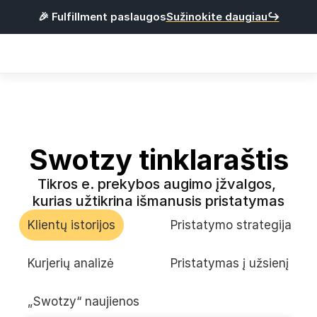
🎉 Fulfillment paslaugos
Sužinokite daugiau↪
Products
Integracijos
Kainos
Naudinga
Swotzy tinklaraštis
Tikros e. prekybos augimo įžvalgos, 
P
r
i
s
i
j
u
n
g
t
i
kurias užtikrina išmanusis pristatymas
R
e
g
i
s
t
r
u
o
t
i
s
Klientų istorijos
Pristatymo strategija
Lietuvių
Kurjerių analizė
Pristatymas į užsienį
„Swotzy“ naujienos