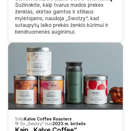
Sužinokite, kaip tvarus mados prekės 
ženklas, skirtas gamtos ir stiliaus 
mylėtojams, naudoja „Swotzy“, kad 
sutaupytų laiko prekės ženklo kūrimui ir 
bendruomenės auginimui.
Sritis
Kalve Coffee Roasters
💛 Su „Swotzy“ nuo
2023 m. birželis
Kaip „Kalve Coffee“ 