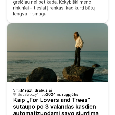
greičiau nei bet kada. Kokybiški meno 
rinkiniai – tiesiai į rankas, kad kurti būtų 
lengva ir smagu.
Sritis
Megzti drabužiai
💛 Su „Swotzy“ nuo
2024 m. rugpjūtis
Kaip „For Lovers and Trees“ 
sutaupo po 3 valandas kasdien 
automatizuodami savo siuntimą