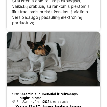
Štai istorija apie tai, kaip ekologiškų 
vaikiškų drabužių su rankomis pieštomis 
iliustracijomis prekės ženklas iš vietinio 
verslo išaugo į pasaulinę elektroninę 
parduotuvę.
Sritis
Keraminiai dubenėliai ir reikmenys 
augintiniams
💛 Su „Swotzy“ nuo
2024 m. sausis
„Zuze Pet“: kaip hobis tapo 