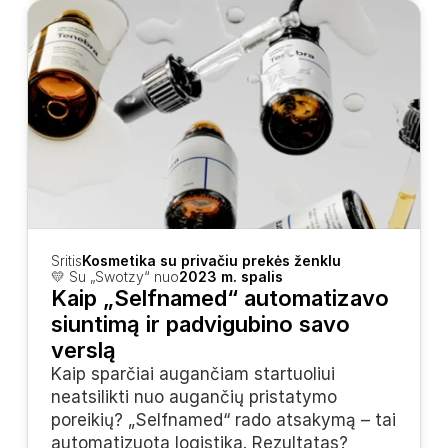
Sritis
Kosmetika su privačiu prekės ženklu
💛 Su „Swotzy“ nuo
2023 m. spalis
Kaip „Selfnamed“ automatizavo 
siuntimą ir padvigubino savo 
verslą
Kaip sparčiai augančiam startuoliui 
neatsilikti nuo augančių pristatymo 
poreikių? „Selfnamed“ rado atsakymą – tai 
automatizuota logistika. Rezultatas? 