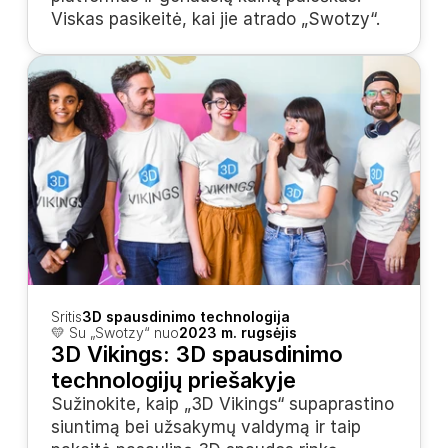
Viskas pasikeitė, kai jie atrado „Swotzy“.
Sritis
3D spausdinimo technologija
💛 Su „Swotzy“ nuo
2023 m. rugsėjis
3D Vikings: 3D spausdinimo 
technologijų priešakyje
Sužinokite, kaip „3D Vikings“ supaprastino 
siuntimą bei užsakymų valdymą ir taip 