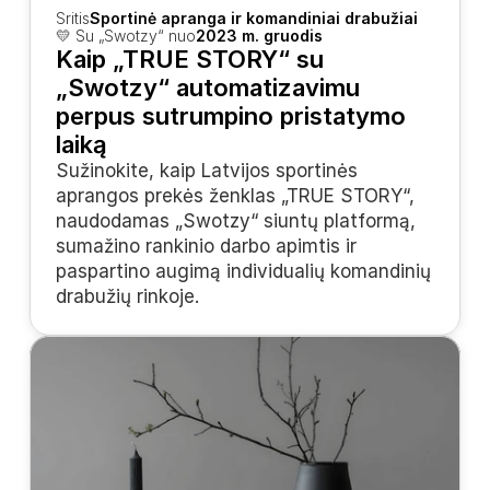
Sritis
Sportinė apranga ir komandiniai drabužiai
💛 Su „Swotzy“ nuo
2023 m. gruodis
Kaip „TRUE STORY“ su 
„Swotzy“ automatizavimu 
perpus sutrumpino pristatymo 
laiką
Sužinokite, kaip Latvijos sportinės 
aprangos prekės ženklas „TRUE STORY“, 
naudodamas „Swotzy“ siuntų platformą, 
sumažino rankinio darbo apimtis ir 
paspartino augimą individualių komandinių 
drabužių rinkoje.