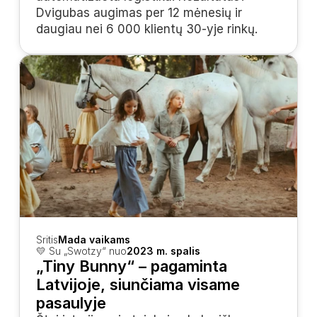
Dvigubas augimas per 12 mėnesių ir 
daugiau nei 6 000 klientų 30-yje rinkų.
Sritis
Mada vaikams
💛 Su „Swotzy“ nuo
2023 m. spalis
„Tiny Bunny“ – pagaminta 
Latvijoje, siunčiama visame 
pasaulyje