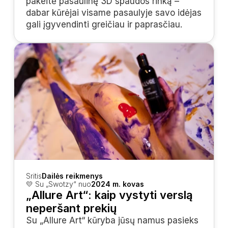
pakeitė pasaulinę 3D spaudos rinką – 
dabar kūrėjai visame pasaulyje savo idėjas 
gali įgyvendinti greičiau ir paprasčiau.
Sritis
Dailės reikmenys
💛 Su „Swotzy“ nuo
2024 m. kovas
„Allure Art“: kaip vystyti verslą 
neperšant prekių
Su „Allure Art“ kūryba jūsų namus pasieks 