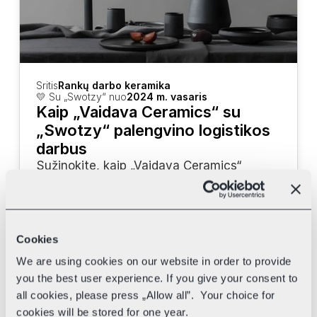
Sritis
Rankų darbo keramika
💛 Su „Swotzy“ nuo
2024 m. vasaris
Kaip „Vaidava Ceramics“ su 
„Swotzy“ palengvino logistikos 
darbus
Sužinokite, kaip „Vaidava Ceramics“ 
naudoja „Swotzy“ įrankius bei skirtingus 
kurjerius savo pristatymui pagreitinti.
Cookies
We are using cookies on our website in order to provide
you the best user experience. If you give your consent to
all cookies, please press „Allow all”. Your choice for
cookies will be stored for one year.