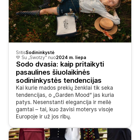
Sritis
Sodininkystė
💛 Su „Swotzy“ nuo
2024 m. liepa
Sodo dvasia: kaip pritaikyti 
pasaulines šiuolaikinės 
sodininkystės tendencijas
Kai kurie mados prekių ženklai tik seka 
tendencijas, o „Garden Mood“ jas kuria 
patys. Nesenstanti elegancija ir meilė 
gamtai – tai, kuo žavisi moterys visoje 
Europoje ir už jos ribų.