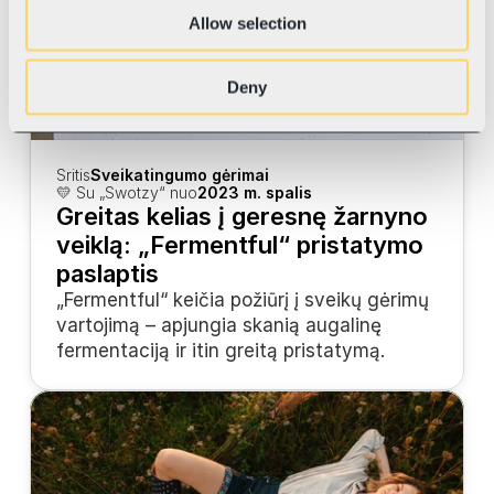
Allow selection
Deny
Sritis
Sveikatingumo gėrimai
💛 Su „Swotzy“ nuo
2023 m. spalis
Greitas kelias į geresnę žarnyno 
veiklą: „Fermentful“ pristatymo 
paslaptis
„Fermentful“ keičia požiūrį į sveikų gėrimų 
vartojimą – apjungia skanią augalinę 
fermentaciją ir itin greitą pristatymą.