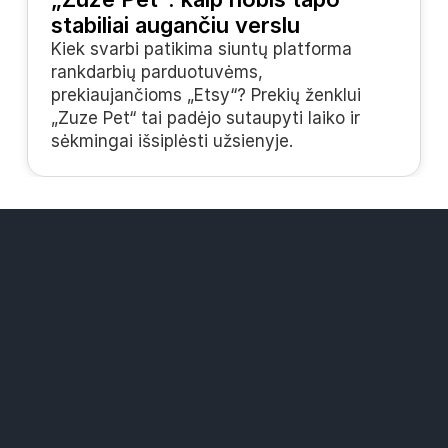
stabiliai augančiu verslu
Kiek svarbi patikima siuntų platforma 
rankdarbių parduotuvėms, 
prekiaujančioms „Etsy“? Prekių ženklui 
„Zuze Pet“ tai padėjo sutaupyti laiko ir 
sėkmingai išsiplėsti užsienyje.
Sprendimai
„Widers“ paštomatų tinklas
Mažesnės siuntimo kainos
Visi kurjeriai vienoje platformoje
Ištekliai