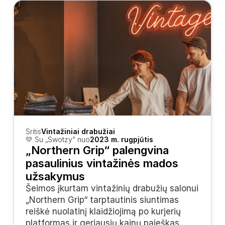
Sritis
Vintažiniai drabužiai
💛 Su „Swotzy“ nuo
2023 m. rugpjūtis
„Northern Grip“ palengvina 
pasaulinius vintažinės mados 
užsakymus
Šeimos įkurtam vintažinių drabužių salonui 
„Northern Grip“ tarptautinis siuntimas 
reiškė nuolatinį klaidžiojimą po kurjerių 
platformas ir geriausių kainų paieškas. 