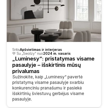
Sritis
Apšvietimas ir interjeras
💛 Su „Swotzy“ nuo
2024 m. vasaris
„Luminesy“: pristatymas visame 
pasaulyje – išskirtinis mūsų 
privalumas
Sužinokite, kaip „Luminesy“ pavertė 
pristatymą visame pasaulyje svarbiu 
konkurenciniu pranašumu ir pasiekė 
išskirtinių šviestuvų gerbėjus visame 
pasaulyje.