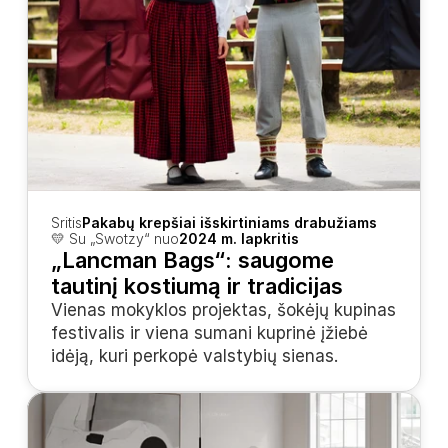
Sritis
Pakabų krepšiai išskirtiniams drabužiams
💛 Su „Swotzy“ nuo
2024 m. lapkritis
„Lancman Bags“: saugome 
tautinį kostiumą ir tradicijas
Vienas mokyklos projektas, šokėjų kupinas 
festivalis ir viena sumani kuprinė įžiebė 
idėją, kuri perkopė valstybių sienas.