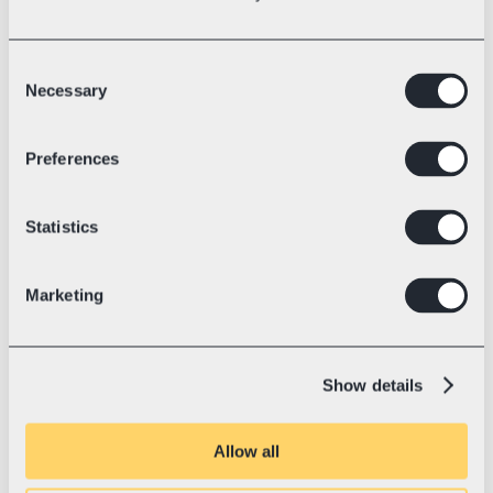
Consent
Necessary
Selection
Sritis
Elektrinių lenktyninių kartingų technologija
Preferences
💛 Su „Swotzy“ nuo
2023 m. liepa
„Blue Shock Race“: pasaulio 
rekordas ir kelias į tvarią ateitį
Statistics
„Blue Shock Race“ yra tikra kartingų 
„Tesla“. Su elektrine pavara jie muša 
pasaulio rekordus, keičia rinką iš esmės ir 
Marketing
jau eksportuoja produkciją į daugiau nei 
37 šalis.
Show details
Allow all