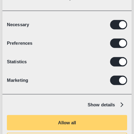
Consent
Necessary
Selection
Sritis
Elektrinių lenktyninių kartingų technologija
Preferences
💛 Su „Swotzy“ nuo
2023 m. liepa
„Blue Shock Race“: pasaulio 
rekordas ir kelias į tvarią ateitį
Statistics
„Blue Shock Race“ yra tikra kartingų 
„Tesla“. Su elektrine pavara jie muša 
pasaulio rekordus, keičia rinką iš esmės ir 
Marketing
jau eksportuoja produkciją į daugiau nei 
37 šalis.
Show details
Allow all