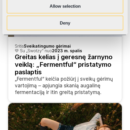
Allow selection
Deny
Sritis
Sveikatingumo gėrimai
💛 Su „Swotzy“ nuo
2023 m. spalis
Greitas kelias į geresnę žarnyno 
veiklą: „Fermentful“ pristatymo 
paslaptis
„Fermentful“ keičia požiūrį į sveikų gėrimų 
vartojimą – apjungia skanią augalinę 
fermentaciją ir itin greitą pristatymą.