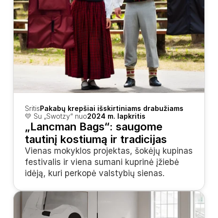
Sritis
Pakabų krepšiai išskirtiniams drabužiams
💛 Su „Swotzy“ nuo
2024 m. lapkritis
„Lancman Bags“: saugome 
tautinį kostiumą ir tradicijas
Vienas mokyklos projektas, šokėjų kupinas 
festivalis ir viena sumani kuprinė įžiebė 
idėją, kuri perkopė valstybių sienas.