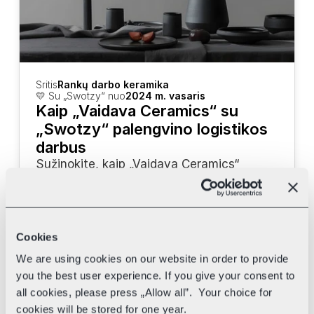
Sritis
Rankų darbo keramika
💛 Su „Swotzy“ nuo
2024 m. vasaris
Kaip „Vaidava Ceramics“ su 
„Swotzy“ palengvino logistikos 
darbus
Sužinokite, kaip „Vaidava Ceramics“ 
naudoja „Swotzy“ įrankius bei skirtingus 
kurjerius savo pristatymui pagreitinti.
Cookies
We are using cookies on our website in order to provide
you the best user experience. If you give your consent to
all cookies, please press „Allow all”. Your choice for
cookies will be stored for one year.