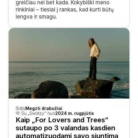
greičiau nei bet kada. Kokybiški meno 
rinkiniai – tiesiai į rankas, kad kurti būtų 
lengva ir smagu.
Sritis
Megzti drabužiai
💛 Su „Swotzy“ nuo
2024 m. rugpjūtis
Kaip „For Lovers and Trees“ 
sutaupo po 3 valandas kasdien 
automatizuodami savo siuntimą