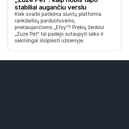
stabiliai augančiu verslu
Kiek svarbi patikima siuntų platforma 
rankdarbių parduotuvėms, 
prekiaujančioms „Etsy“? Prekių ženklui 
„Zuze Pet“ tai padėjo sutaupyti laiko ir 
sėkmingai išsiplėsti užsienyje.
Sprendimai
„Widers“ paštomatų tinklas
Mažesnės siuntimo kainos
Visi kurjeriai vienoje platformoje
Ištekliai