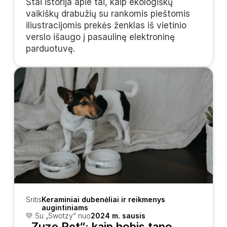
Štai istorija apie tai, kaip ekologiškų 
vaikiškų drabužių su rankomis pieštomis 
iliustracijomis prekės ženklas iš vietinio 
verslo išaugo į pasaulinę elektroninę 
parduotuvę.
Sritis
Keraminiai dubenėliai ir reikmenys 
augintiniams
💛 Su „Swotzy“ nuo
2024 m. sausis
„Zuze Pet“: kaip hobis tapo 