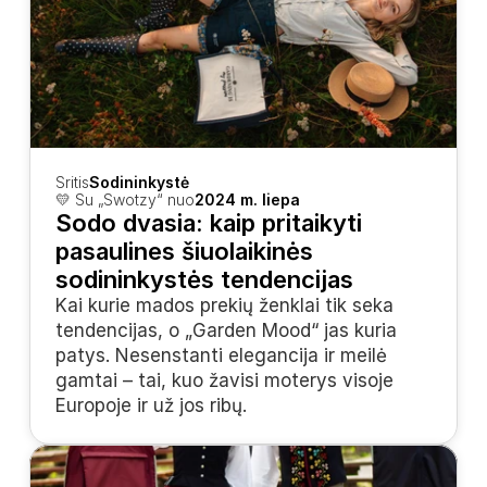
Sritis
Sodininkystė
💛 Su „Swotzy“ nuo
2024 m. liepa
Sodo dvasia: kaip pritaikyti 
pasaulines šiuolaikinės 
sodininkystės tendencijas
Kai kurie mados prekių ženklai tik seka 
tendencijas, o „Garden Mood“ jas kuria 
patys. Nesenstanti elegancija ir meilė 
gamtai – tai, kuo žavisi moterys visoje 
Europoje ir už jos ribų.