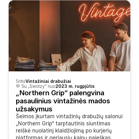
Sritis
Vintažiniai drabužiai
💛 Su „Swotzy“ nuo
2023 m. rugpjūtis
„Northern Grip“ palengvina 
pasaulinius vintažinės mados 
užsakymus
Šeimos įkurtam vintažinių drabužių salonui 
„Northern Grip“ tarptautinis siuntimas 
reiškė nuolatinį klaidžiojimą po kurjerių 
platformas ir geriausių kainų paieškas. 