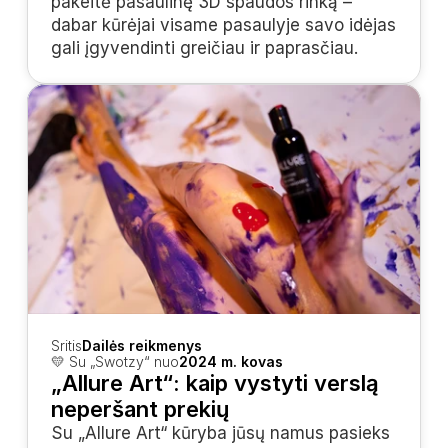
pakeitė pasaulinę 3D spaudos rinką – 
dabar kūrėjai visame pasaulyje savo idėjas 
gali įgyvendinti greičiau ir paprasčiau.
Sritis
Dailės reikmenys
💛 Su „Swotzy“ nuo
2024 m. kovas
„Allure Art“: kaip vystyti verslą 
neperšant prekių
Su „Allure Art“ kūryba jūsų namus pasieks 