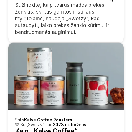
Sužinokite, kaip tvarus mados prekės 
ženklas, skirtas gamtos ir stiliaus 
mylėtojams, naudoja „Swotzy“, kad 
sutaupytų laiko prekės ženklo kūrimui ir 
bendruomenės auginimui.
Sritis
Kalve Coffee Roasters
💛 Su „Swotzy“ nuo
2023 m. birželis
Kaip „Kalve Coffee“ 