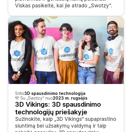
Viskas pasikeitė, kai jie atrado „Swotzy“.
Sritis
3D spausdinimo technologija
💛 Su „Swotzy“ nuo
2023 m. rugsėjis
3D Vikings: 3D spausdinimo 
technologijų priešakyje
Sužinokite, kaip „3D Vikings“ supaprastino 
siuntimą bei užsakymų valdymą ir taip 