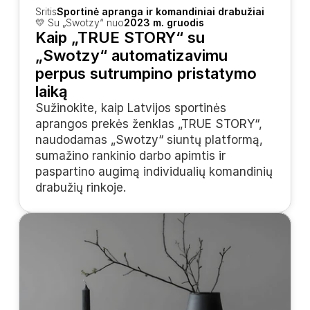
Sritis
Sportinė apranga ir komandiniai drabužiai
💛 Su „Swotzy“ nuo
2023 m. gruodis
Kaip „TRUE STORY“ su 
„Swotzy“ automatizavimu 
perpus sutrumpino pristatymo 
laiką
Sužinokite, kaip Latvijos sportinės 
aprangos prekės ženklas „TRUE STORY“, 
naudodamas „Swotzy“ siuntų platformą, 
sumažino rankinio darbo apimtis ir 
paspartino augimą individualių komandinių 
drabužių rinkoje.