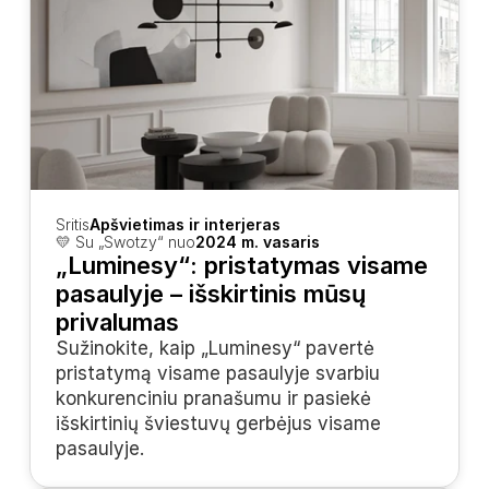
Sritis
Apšvietimas ir interjeras
💛 Su „Swotzy“ nuo
2024 m. vasaris
„Luminesy“: pristatymas visame 
pasaulyje – išskirtinis mūsų 
privalumas
Sužinokite, kaip „Luminesy“ pavertė 
pristatymą visame pasaulyje svarbiu 
konkurenciniu pranašumu ir pasiekė 
išskirtinių šviestuvų gerbėjus visame 
pasaulyje.