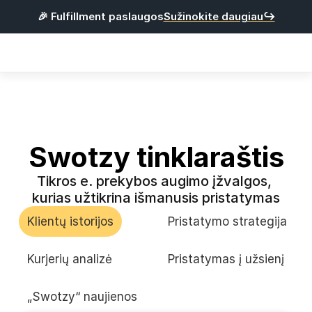
🎉 Fulfillment paslaugos
Sužinokite daugiau↪
Products
Integracijos
Kainos
Naudinga
Swotzy tinklaraštis
Tikros e. prekybos augimo įžvalgos, 
P
r
i
s
i
j
u
n
g
t
i
kurias užtikrina išmanusis pristatymas
R
e
g
i
s
t
r
u
o
t
i
s
Klientų istorijos
Pristatymo strategija
Lietuvių
Kurjerių analizė
Pristatymas į užsienį
„Swotzy“ naujienos