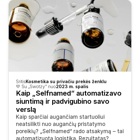
Sritis
Kosmetika su privačiu prekės ženklu
💛 Su „Swotzy“ nuo
2023 m. spalis
Kaip „Selfnamed“ automatizavo 
siuntimą ir padvigubino savo 
verslą
Kaip sparčiai augančiam startuoliui 
neatsilikti nuo augančių pristatymo 
poreikių? „Selfnamed“ rado atsakymą – tai 
automatizuota logistika. Rezultatas? 