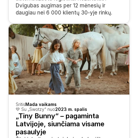
Dvigubas augimas per 12 mėnesių ir 
daugiau nei 6 000 klientų 30-yje rinkų.
Sritis
Mada vaikams
💛 Su „Swotzy“ nuo
2023 m. spalis
„Tiny Bunny“ – pagaminta 
Latvijoje, siunčiama visame 
pasaulyje