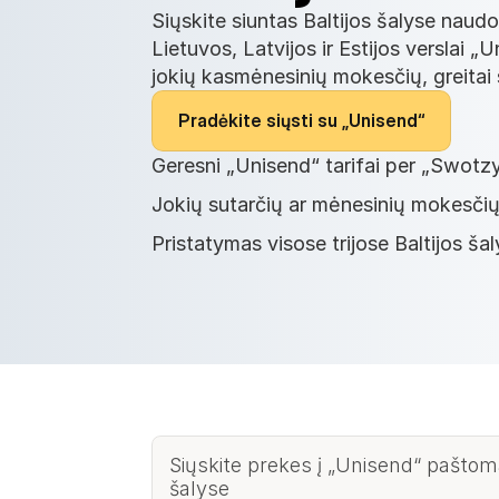
Siųskite siuntas Baltijos šalyse naud
Lietuvos, Latvijos ir Estijos verslai 
jokių kasmėnesinių mokesčių, greitai 
P
r
a
d
ė
k
i
t
e
s
i
ų
s
t
i
s
u
„
U
n
i
s
e
n
d
“
Geresni „Unisend“ tarifai per „Swotz
Jokių sutarčių ar mėnesinių mokesči
Pristatymas visose trijose Baltijos ša
Siųskite prekes į „Unisend“ paštoma
šalyse