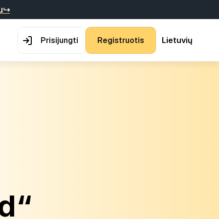
au↪
P
r
i
s
i
j
u
n
g
t
i
R
e
g
i
s
t
r
u
o
t
i
s
Lietuvių
nd“