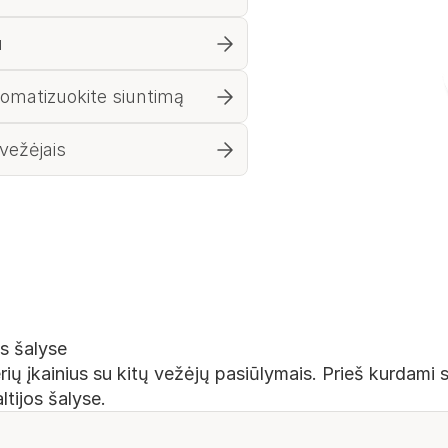
u
tomatizuokite siuntimą
 vežėjais
os šalyse
ų įkainius su kitų vežėjų pasiūlymais. Prieš kurdami si
tijos šalyse.