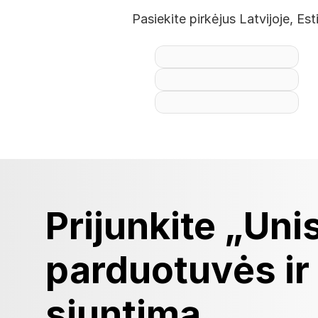
Pasiekite pirkėjus Latvijoje, Es
Prijunkite „Uni
parduotuvės ir
siuntimą