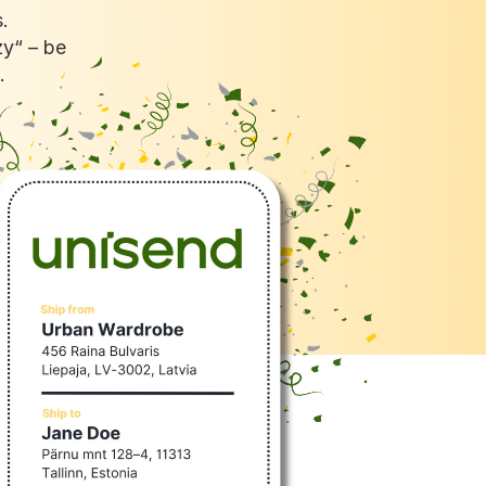
 
y“ – be 
.