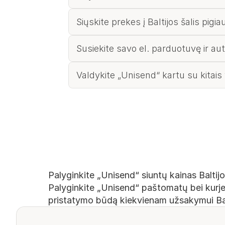
Siųskite prekes į Baltijos šalis pigia
Susiekite savo el. parduotuvę ir au
Valdykite „Unisend“ kartu su kitais
Palyginkite „Unisend“ siuntų kainas Baltij
Palyginkite „Unisend“ paštomatų bei kurjeri
pristatymo būdą kiekvienam užsakymui Bal