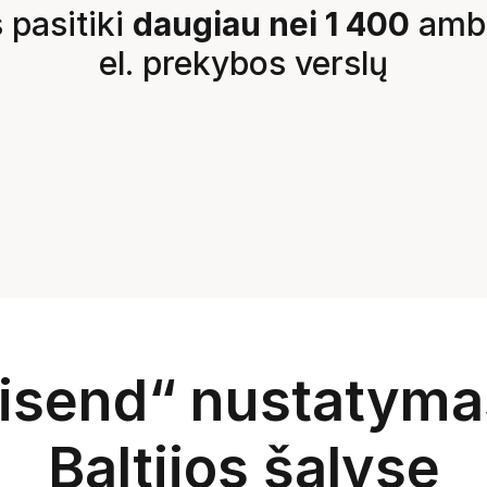
pasitiki 
daugiau nei 1 400
 amb
el. prekybos verslų
isend“ nustatymas
Baltijos šalyse