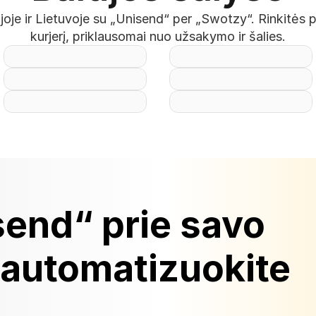
tijoje ir Lietuvoje su „Unisend“ per „Swotzy“. Rinkitės 
kurjerį, priklausomai nuo užsakymo ir šalies.
send“ prie savo 
 automatizuokite 