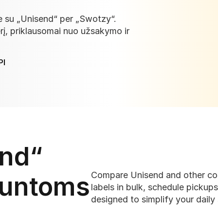
oje su „Unisend“ per „Swotzy“. 
rį, priklausomai nuo užsakymo ir 
PI
nd“ 
Compare Unisend and other cour
untoms 
labels in bulk, schedule pickup
designed to simplify your daily
e