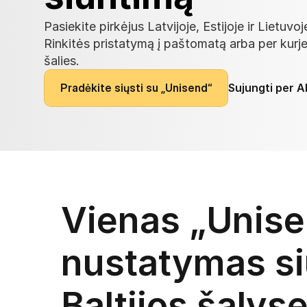
Pasiekite pirkėjus Latvijoje, Estijoje ir Lietuv
Rinkitės pristatymą į paštomatą arba per kurje
šalies.
P
r
a
d
ė
k
i
t
e
s
i
ų
s
t
i
s
u
„
U
n
i
s
e
n
d
“
Sujungti per A
Vienas „Unise
nustatymas si
Baltijos šalys