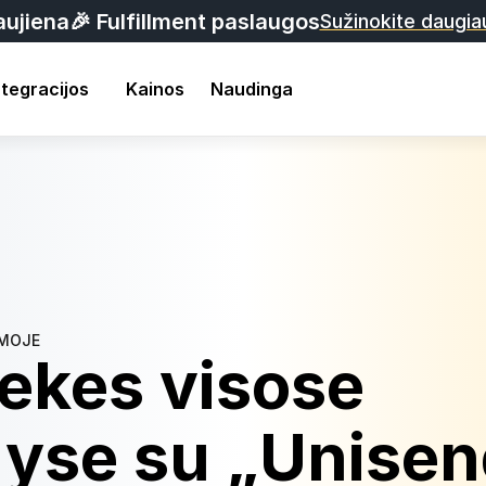
aujiena
🎉 Fulfillment paslaugos
Sužinokite daugi
ntegracijos
Kainos
Naudinga
RMOJE
ekes visose 
alyse su „Unise