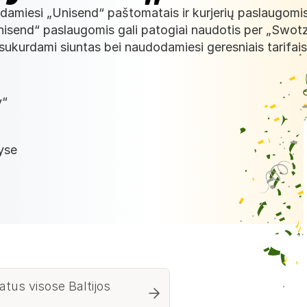
odamiesi „Unisend“ paštomatais ir kurjerių paslaugomis.
„Unisend“ paslaugomis gali patogiai naudotis per „Swotz
sukurdami siuntas bei naudodamiesi geresniais tarifais
y“
ų
lyse
tus visose Baltijos 