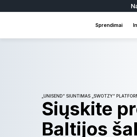
N
Sprendimai
I
„UNISEND“ SIUNTIMAS „SWOTZY“ PLATFO
Siųskite pr
Baltijos š