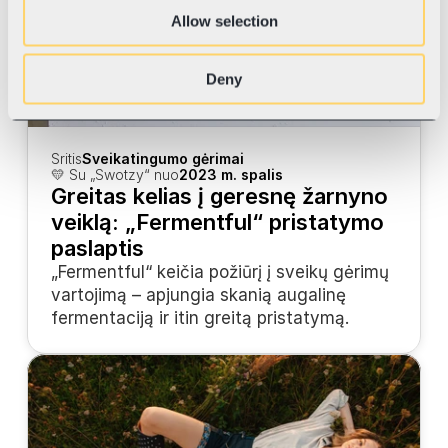
Allow selection
Deny
Sritis
Sveikatingumo gėrimai
💛 Su „Swotzy“ nuo
2023 m. spalis
Greitas kelias į geresnę žarnyno 
veiklą: „Fermentful“ pristatymo 
paslaptis
„Fermentful“ keičia požiūrį į sveikų gėrimų 
vartojimą – apjungia skanią augalinę 
fermentaciją ir itin greitą pristatymą.