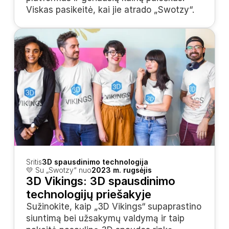
Viskas pasikeitė, kai jie atrado „Swotzy“.
Sritis
3D spausdinimo technologija
💛 Su „Swotzy“ nuo
2023 m. rugsėjis
3D Vikings: 3D spausdinimo 
technologijų priešakyje
Sužinokite, kaip „3D Vikings“ supaprastino 
siuntimą bei užsakymų valdymą ir taip 