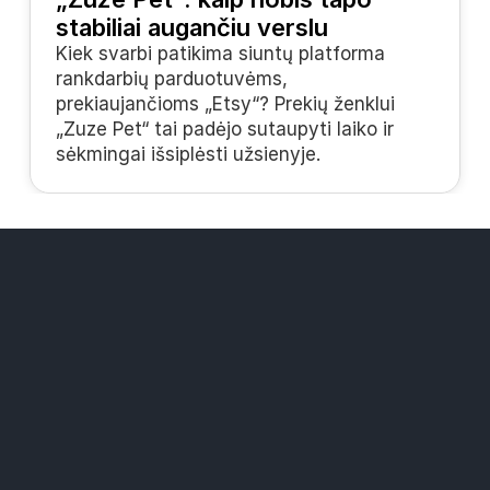
stabiliai augančiu verslu
Kiek svarbi patikima siuntų platforma 
rankdarbių parduotuvėms, 
prekiaujančioms „Etsy“? Prekių ženklui 
„Zuze Pet“ tai padėjo sutaupyti laiko ir 
sėkmingai išsiplėsti užsienyje.
Sprendimai
„Widers“ paštomatų tinklas
Mažesnės siuntimo kainos
Visi kurjeriai vienoje platformoje
Ištekliai