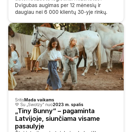
Dvigubas augimas per 12 mėnesių ir 
daugiau nei 6 000 klientų 30-yje rinkų.
Sritis
Mada vaikams
💛 Su „Swotzy“ nuo
2023 m. spalis
„Tiny Bunny“ – pagaminta 
Latvijoje, siunčiama visame 
pasaulyje