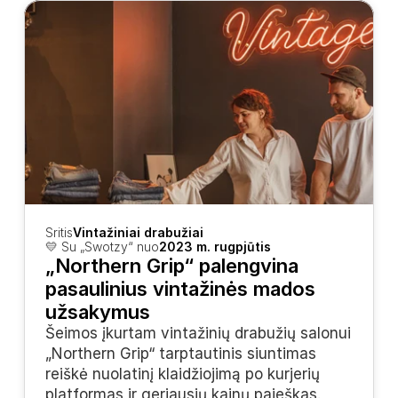
Sritis
Vintažiniai drabužiai
💛 Su „Swotzy“ nuo
2023 m. rugpjūtis
„Northern Grip“ palengvina 
pasaulinius vintažinės mados 
užsakymus
Šeimos įkurtam vintažinių drabužių salonui 
„Northern Grip“ tarptautinis siuntimas 
reiškė nuolatinį klaidžiojimą po kurjerių 
platformas ir geriausių kainų paieškas. 