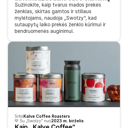
Sužinokite, kaip tvarus mados prekės 
ženklas, skirtas gamtos ir stiliaus 
mylėtojams, naudoja „Swotzy“, kad 
sutaupytų laiko prekės ženklo kūrimui ir 
bendruomenės auginimui.
Sritis
Kalve Coffee Roasters
💛 Su „Swotzy“ nuo
2023 m. birželis
Kaip „Kalve Coffee“ 