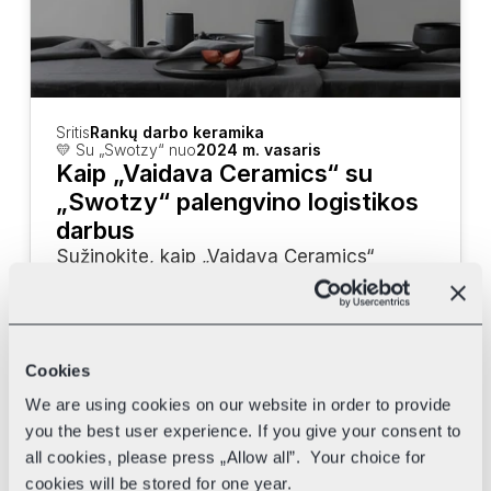
Sritis
Rankų darbo keramika
💛 Su „Swotzy“ nuo
2024 m. vasaris
Kaip „Vaidava Ceramics“ su 
„Swotzy“ palengvino logistikos 
darbus
Sužinokite, kaip „Vaidava Ceramics“ 
naudoja „Swotzy“ įrankius bei skirtingus 
kurjerius savo pristatymui pagreitinti.
Cookies
We are using cookies on our website in order to provide
you the best user experience. If you give your consent to
all cookies, please press „Allow all”. Your choice for
cookies will be stored for one year.