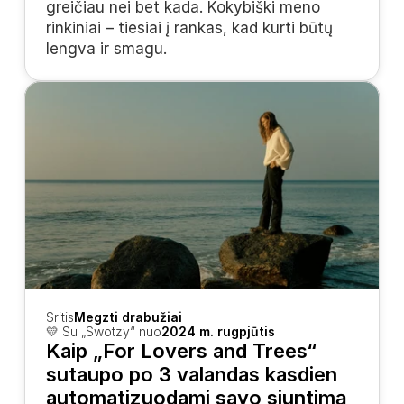
greičiau nei bet kada. Kokybiški meno 
rinkiniai – tiesiai į rankas, kad kurti būtų 
lengva ir smagu.
Sritis
Megzti drabužiai
💛 Su „Swotzy“ nuo
2024 m. rugpjūtis
Kaip „For Lovers and Trees“ 
sutaupo po 3 valandas kasdien 
automatizuodami savo siuntimą