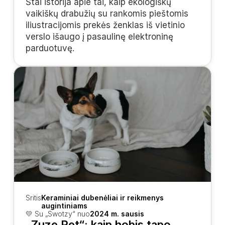
Štai istorija apie tai, kaip ekologiškų 
vaikiškų drabužių su rankomis pieštomis 
iliustracijomis prekės ženklas iš vietinio 
verslo išaugo į pasaulinę elektroninę 
parduotuvę.
Sritis
Keraminiai dubenėliai ir reikmenys 
augintiniams
💛 Su „Swotzy“ nuo
2024 m. sausis
„Zuze Pet“: kaip hobis tapo 