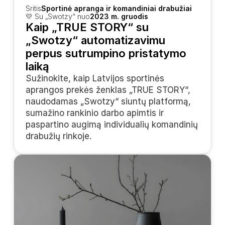
Sritis
Sportinė apranga ir komandiniai drabužiai
💛 Su „Swotzy“ nuo
2023 m. gruodis
Kaip „TRUE STORY“ su 
„Swotzy“ automatizavimu 
perpus sutrumpino pristatymo 
laiką
Sužinokite, kaip Latvijos sportinės 
aprangos prekės ženklas „TRUE STORY“, 
naudodamas „Swotzy“ siuntų platformą, 
sumažino rankinio darbo apimtis ir 
paspartino augimą individualių komandinių 
drabužių rinkoje.