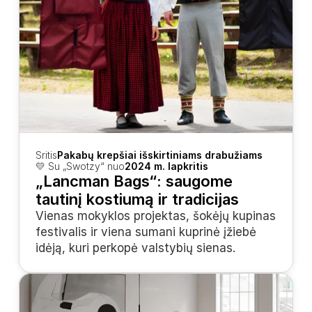
Sritis
Pakabų krepšiai išskirtiniams drabužiams
💛 Su „Swotzy“ nuo
2024 m. lapkritis
„Lancman Bags“: saugome 
tautinį kostiumą ir tradicijas
Vienas mokyklos projektas, šokėjų kupinas 
festivalis ir viena sumani kuprinė įžiebė 
idėją, kuri perkopė valstybių sienas.