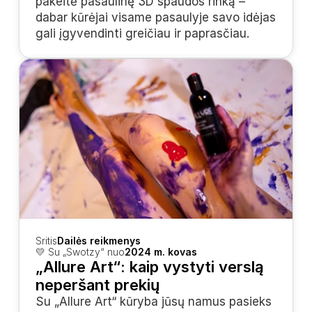
pakeitė pasaulinę 3D spaudos rinką – 
dabar kūrėjai visame pasaulyje savo idėjas 
gali įgyvendinti greičiau ir paprasčiau.
Sritis
Dailės reikmenys
💛 Su „Swotzy“ nuo
2024 m. kovas
„Allure Art“: kaip vystyti verslą 
neperšant prekių
Su „Allure Art“ kūryba jūsų namus pasieks 