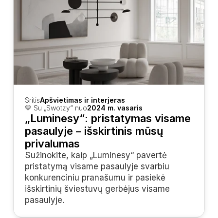
Sritis
Apšvietimas ir interjeras
💛 Su „Swotzy“ nuo
2024 m. vasaris
„Luminesy“: pristatymas visame 
pasaulyje – išskirtinis mūsų 
privalumas
Sužinokite, kaip „Luminesy“ pavertė 
pristatymą visame pasaulyje svarbiu 
konkurenciniu pranašumu ir pasiekė 
išskirtinių šviestuvų gerbėjus visame 
pasaulyje.