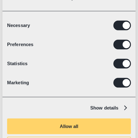
Consent
Necessary
Selection
Sritis
Elektrinių lenktyninių kartingų technologija
Preferences
💛 Su „Swotzy“ nuo
2023 m. liepa
„Blue Shock Race“: pasaulio 
rekordas ir kelias į tvarią ateitį
Statistics
„Blue Shock Race“ yra tikra kartingų 
„Tesla“. Su elektrine pavara jie muša 
pasaulio rekordus, keičia rinką iš esmės ir 
Marketing
jau eksportuoja produkciją į daugiau nei 
37 šalis.
Show details
Allow all