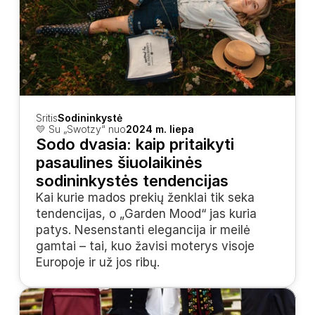
Sritis
Sodininkystė
💛 Su „Swotzy“ nuo
2024 m. liepa
Sodo dvasia: kaip pritaikyti 
pasaulines šiuolaikinės 
sodininkystės tendencijas
Kai kurie mados prekių ženklai tik seka 
tendencijas, o „Garden Mood“ jas kuria 
patys. Nesenstanti elegancija ir meilė 
gamtai – tai, kuo žavisi moterys visoje 
Europoje ir už jos ribų.