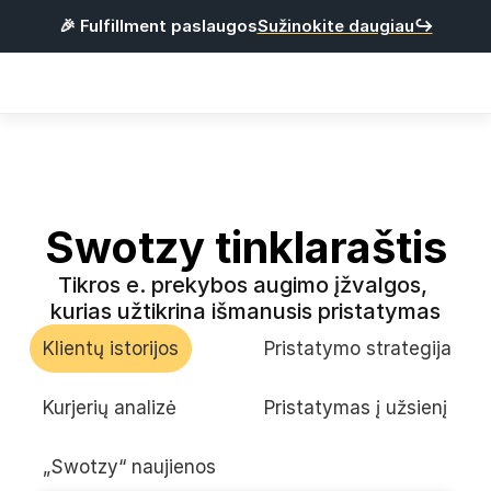
🎉 Fulfillment paslaugos
Sužinokite daugiau↪
Products
Integracijos
Kainos
Naudinga
Swotzy tinklaraštis
Tikros e. prekybos augimo įžvalgos, 
P
r
i
s
i
j
u
n
g
t
i
kurias užtikrina išmanusis pristatymas
R
e
g
i
s
t
r
u
o
t
i
s
Klientų istorijos
Pristatymo strategija
Lietuvių
Kurjerių analizė
Pristatymas į užsienį
„Swotzy“ naujienos