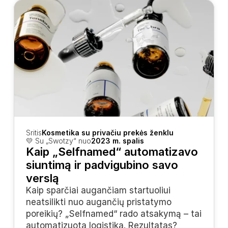
Sritis
Kosmetika su privačiu prekės ženklu
💛 Su „Swotzy“ nuo
2023 m. spalis
Kaip „Selfnamed“ automatizavo 
siuntimą ir padvigubino savo 
verslą
Kaip sparčiai augančiam startuoliui 
neatsilikti nuo augančių pristatymo 
poreikių? „Selfnamed“ rado atsakymą – tai 
automatizuota logistika. Rezultatas? 