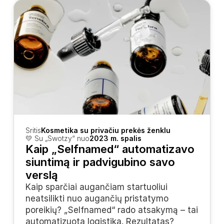
Sritis
Kosmetika su privačiu prekės ženklu
💛 Su „Swotzy“ nuo
2023 m. spalis
Kaip „Selfnamed“ automatizavo 
siuntimą ir padvigubino savo 
verslą
Kaip sparčiai augančiam startuoliui 
neatsilikti nuo augančių pristatymo 
poreikių? „Selfnamed“ rado atsakymą – tai 
automatizuota logistika. Rezultatas? 