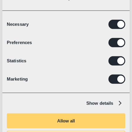
Consent
Necessary
Selection
Sritis
Elektrinių lenktyninių kartingų technologija
Preferences
💛 Su „Swotzy“ nuo
2023 m. liepa
„Blue Shock Race“: pasaulio 
rekordas ir kelias į tvarią ateitį
Statistics
„Blue Shock Race“ yra tikra kartingų 
„Tesla“. Su elektrine pavara jie muša 
pasaulio rekordus, keičia rinką iš esmės ir 
Marketing
jau eksportuoja produkciją į daugiau nei 
37 šalis.
Show details
Allow all