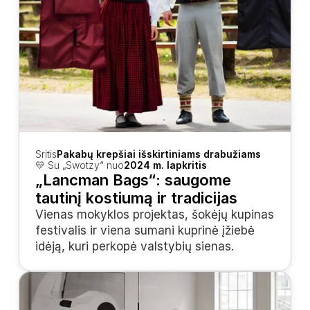
Sritis
Pakabų krepšiai išskirtiniams drabužiams
💛 Su „Swotzy“ nuo
2024 m. lapkritis
„Lancman Bags“: saugome 
tautinį kostiumą ir tradicijas
Vienas mokyklos projektas, šokėjų kupinas 
festivalis ir viena sumani kuprinė įžiebė 
idėją, kuri perkopė valstybių sienas.