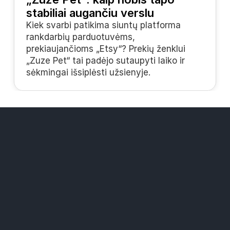
stabiliai augančiu verslu
Kiek svarbi patikima siuntų platforma 
rankdarbių parduotuvėms, 
prekiaujančioms „Etsy“? Prekių ženklui 
„Zuze Pet“ tai padėjo sutaupyti laiko ir 
sėkmingai išsiplėsti užsienyje.
Sprendimai
„Widers“ paštomatų tinklas
Mažesnės siuntimo kainos
Visi kurjeriai vienoje platformoje
Ištekliai