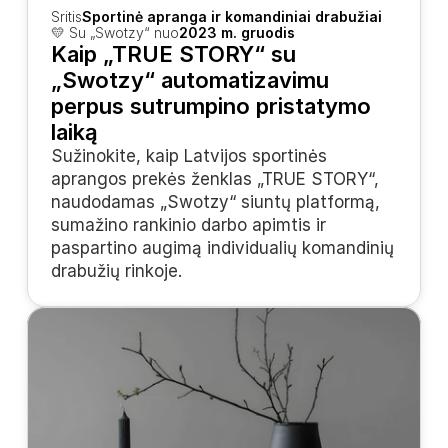
Sritis
Sportinė apranga ir komandiniai drabužiai
💛 Su „Swotzy“ nuo
2023 m. gruodis
Kaip „TRUE STORY“ su 
„Swotzy“ automatizavimu 
perpus sutrumpino pristatymo 
laiką
Sužinokite, kaip Latvijos sportinės 
aprangos prekės ženklas „TRUE STORY“, 
naudodamas „Swotzy“ siuntų platformą, 
sumažino rankinio darbo apimtis ir 
paspartino augimą individualių komandinių 
drabužių rinkoje.