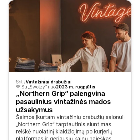
Sritis
Vintažiniai drabužiai
💛 Su „Swotzy“ nuo
2023 m. rugpjūtis
„Northern Grip“ palengvina 
pasaulinius vintažinės mados 
užsakymus
Šeimos įkurtam vintažinių drabužių salonui 
„Northern Grip“ tarptautinis siuntimas 
reiškė nuolatinį klaidžiojimą po kurjerių 
platformas ir geriausių kainų paieškas. 