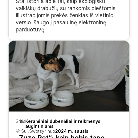
Štai istorija apie tai, kaip ekologiškų 
vaikiškų drabužių su rankomis pieštomis 
iliustracijomis prekės ženklas iš vietinio 
verslo išaugo į pasaulinę elektroninę 
parduotuvę.
Sritis
Keraminiai dubenėliai ir reikmenys 
augintiniams
💛 Su „Swotzy“ nuo
2024 m. sausis
„Zuze Pet“: kaip hobis tapo 