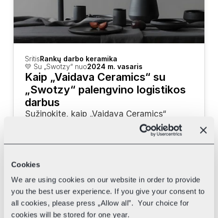
Sritis
Rankų darbo keramika
💛 Su „Swotzy“ nuo
2024 m. vasaris
Kaip „Vaidava Ceramics“ su 
„Swotzy“ palengvino logistikos 
darbus
Sužinokite, kaip „Vaidava Ceramics“ 
naudoja „Swotzy“ įrankius bei skirtingus 
kurjerius savo pristatymui pagreitinti.
Cookies
We are using cookies on our website in order to provide
you the best user experience. If you give your consent to
all cookies, please press „Allow all”. Your choice for
cookies will be stored for one year.