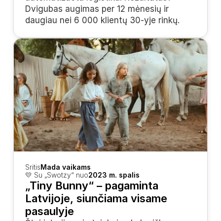
Dvigubas augimas per 12 mėnesių ir 
daugiau nei 6 000 klientų 30-yje rinkų.
Sritis
Mada vaikams
💛 Su „Swotzy“ nuo
2023 m. spalis
„Tiny Bunny“ – pagaminta 
Latvijoje, siunčiama visame 
pasaulyje