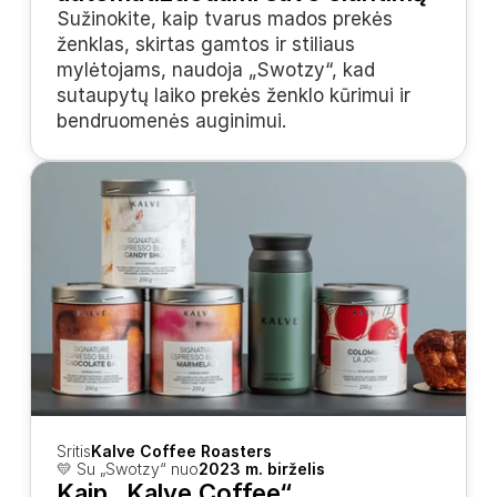
Sužinokite, kaip tvarus mados prekės 
ženklas, skirtas gamtos ir stiliaus 
mylėtojams, naudoja „Swotzy“, kad 
sutaupytų laiko prekės ženklo kūrimui ir 
bendruomenės auginimui.
Sritis
Kalve Coffee Roasters
💛 Su „Swotzy“ nuo
2023 m. birželis
Kaip „Kalve Coffee“ 