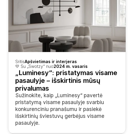
Sritis
Apšvietimas ir interjeras
💛 Su „Swotzy“ nuo
2024 m. vasaris
„Luminesy“: pristatymas visame 
pasaulyje – išskirtinis mūsų 
privalumas
Sužinokite, kaip „Luminesy“ pavertė 
pristatymą visame pasaulyje svarbiu 
konkurenciniu pranašumu ir pasiekė 
išskirtinių šviestuvų gerbėjus visame 
pasaulyje.