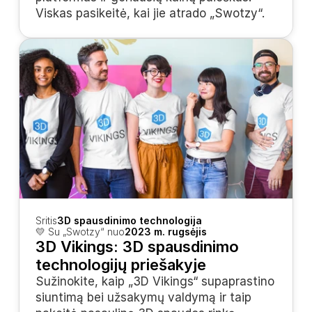
Viskas pasikeitė, kai jie atrado „Swotzy“.
Sritis
3D spausdinimo technologija
💛 Su „Swotzy“ nuo
2023 m. rugsėjis
3D Vikings: 3D spausdinimo 
technologijų priešakyje
Sužinokite, kaip „3D Vikings“ supaprastino 
siuntimą bei užsakymų valdymą ir taip 