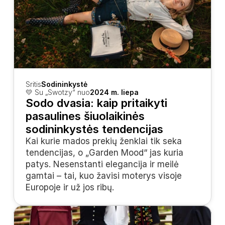
Sritis
Sodininkystė
💛 Su „Swotzy“ nuo
2024 m. liepa
Sodo dvasia: kaip pritaikyti 
pasaulines šiuolaikinės 
sodininkystės tendencijas
Kai kurie mados prekių ženklai tik seka 
tendencijas, o „Garden Mood“ jas kuria 
patys. Nesenstanti elegancija ir meilė 
gamtai – tai, kuo žavisi moterys visoje 
Europoje ir už jos ribų.