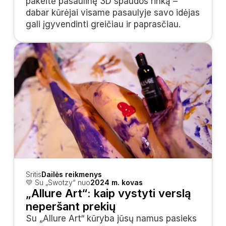
pakeitė pasaulinę 3D spaudos rinką – 
dabar kūrėjai visame pasaulyje savo idėjas 
gali įgyvendinti greičiau ir paprasčiau.
Sritis
Dailės reikmenys
💛 Su „Swotzy“ nuo
2024 m. kovas
„Allure Art“: kaip vystyti verslą 
neperšant prekių
Su „Allure Art“ kūryba jūsų namus pasieks 