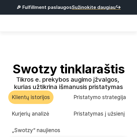
🎉 Fulfillment paslaugos
Sužinokite daugiau↪
Products
Integracijos
Kainos
Naudinga
Swotzy tinklaraštis
Tikros e. prekybos augimo įžvalgos, 
P
r
i
s
i
j
u
n
g
t
i
kurias užtikrina išmanusis pristatymas
R
e
g
i
s
t
r
u
o
t
i
s
Klientų istorijos
Pristatymo strategija
Lietuvių
Kurjerių analizė
Pristatymas į užsienį
„Swotzy“ naujienos