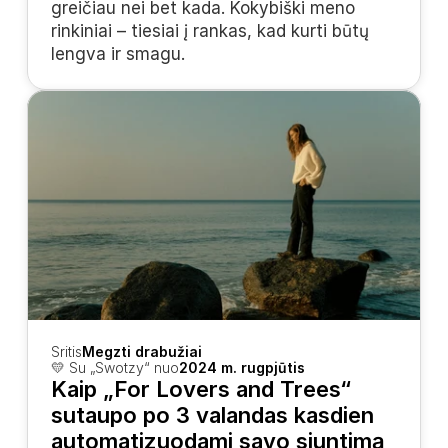
greičiau nei bet kada. Kokybiški meno 
rinkiniai – tiesiai į rankas, kad kurti būtų 
lengva ir smagu.
Sritis
Megzti drabužiai
💛 Su „Swotzy“ nuo
2024 m. rugpjūtis
Kaip „For Lovers and Trees“ 
sutaupo po 3 valandas kasdien 
automatizuodami savo siuntimą