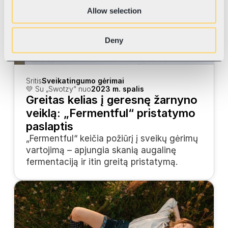
Allow selection
Deny
Sritis
Sveikatingumo gėrimai
💛 Su „Swotzy“ nuo
2023 m. spalis
Greitas kelias į geresnę žarnyno 
veiklą: „Fermentful“ pristatymo 
paslaptis
„Fermentful“ keičia požiūrį į sveikų gėrimų 
vartojimą – apjungia skanią augalinę 
fermentaciją ir itin greitą pristatymą.