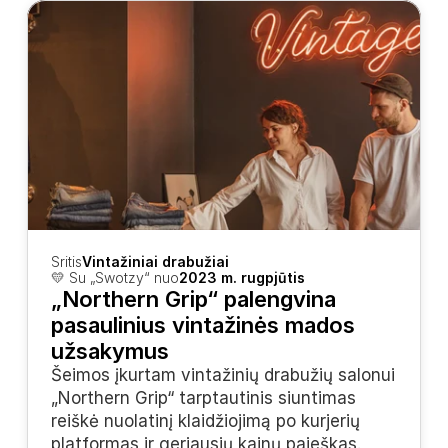
Sritis
Vintažiniai drabužiai
💛 Su „Swotzy“ nuo
2023 m. rugpjūtis
„Northern Grip“ palengvina 
pasaulinius vintažinės mados 
užsakymus
Šeimos įkurtam vintažinių drabužių salonui 
„Northern Grip“ tarptautinis siuntimas 
reiškė nuolatinį klaidžiojimą po kurjerių 
platformas ir geriausių kainų paieškas. 