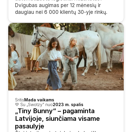
Dvigubas augimas per 12 mėnesių ir 
daugiau nei 6 000 klientų 30-yje rinkų.
Sritis
Mada vaikams
💛 Su „Swotzy“ nuo
2023 m. spalis
„Tiny Bunny“ – pagaminta 
Latvijoje, siunčiama visame 
pasaulyje