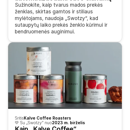
Sužinokite, kaip tvarus mados prekės 
ženklas, skirtas gamtos ir stiliaus 
mylėtojams, naudoja „Swotzy“, kad 
sutaupytų laiko prekės ženklo kūrimui ir 
bendruomenės auginimui.
Sritis
Kalve Coffee Roasters
💛 Su „Swotzy“ nuo
2023 m. birželis
Kaip „Kalve Coffee“ 