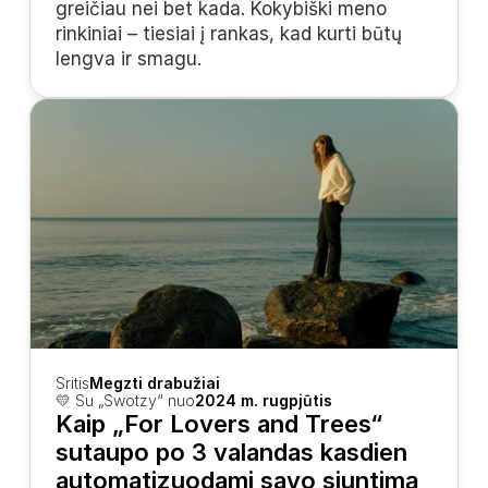
greičiau nei bet kada. Kokybiški meno 
rinkiniai – tiesiai į rankas, kad kurti būtų 
lengva ir smagu.
Sritis
Megzti drabužiai
💛 Su „Swotzy“ nuo
2024 m. rugpjūtis
Kaip „For Lovers and Trees“ 
sutaupo po 3 valandas kasdien 
automatizuodami savo siuntimą