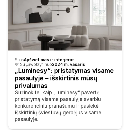
Sritis
Apšvietimas ir interjeras
💛 Su „Swotzy“ nuo
2024 m. vasaris
„Luminesy“: pristatymas visame 
pasaulyje – išskirtinis mūsų 
privalumas
Sužinokite, kaip „Luminesy“ pavertė 
pristatymą visame pasaulyje svarbiu 
konkurenciniu pranašumu ir pasiekė 
išskirtinių šviestuvų gerbėjus visame 
pasaulyje.