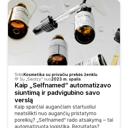
Sritis
Kosmetika su privačiu prekės ženklu
💛 Su „Swotzy“ nuo
2023 m. spalis
Kaip „Selfnamed“ automatizavo 
siuntimą ir padvigubino savo 
verslą
Kaip sparčiai augančiam startuoliui 
neatsilikti nuo augančių pristatymo 
poreikių? „Selfnamed“ rado atsakymą – tai 
automatizuota logistika. Rezultatas? 