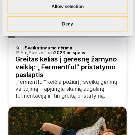
Allow selection
Deny
Sritis
Sveikatingumo gėrimai
💛 Su „Swotzy“ nuo
2023 m. spalis
Greitas kelias į geresnę žarnyno 
veiklą: „Fermentful“ pristatymo 
paslaptis
„Fermentful“ keičia požiūrį į sveikų gėrimų 
vartojimą – apjungia skanią augalinę 
fermentaciją ir itin greitą pristatymą.