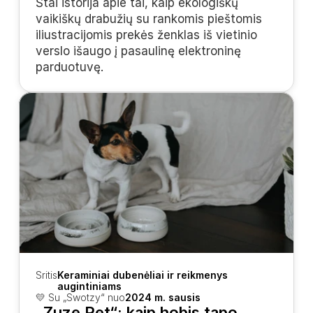
Štai istorija apie tai, kaip ekologiškų 
vaikiškų drabužių su rankomis pieštomis 
iliustracijomis prekės ženklas iš vietinio 
verslo išaugo į pasaulinę elektroninę 
parduotuvę.
Sritis
Keraminiai dubenėliai ir reikmenys 
augintiniams
💛 Su „Swotzy“ nuo
2024 m. sausis
„Zuze Pet“: kaip hobis tapo 