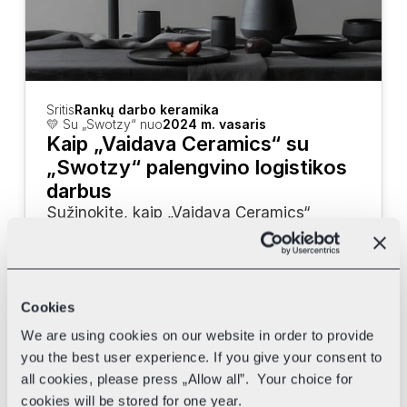
Sritis
Rankų darbo keramika
💛 Su „Swotzy“ nuo
2024 m. vasaris
Kaip „Vaidava Ceramics“ su 
„Swotzy“ palengvino logistikos 
darbus
Sužinokite, kaip „Vaidava Ceramics“ 
naudoja „Swotzy“ įrankius bei skirtingus 
kurjerius savo pristatymui pagreitinti.
Cookies
We are using cookies on our website in order to provide
you the best user experience. If you give your consent to
all cookies, please press „Allow all”. Your choice for
cookies will be stored for one year.