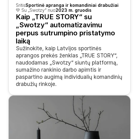
Sritis
Sportinė apranga ir komandiniai drabužiai
💛 Su „Swotzy“ nuo
2023 m. gruodis
Kaip „TRUE STORY“ su 
„Swotzy“ automatizavimu 
perpus sutrumpino pristatymo 
laiką
Sužinokite, kaip Latvijos sportinės 
aprangos prekės ženklas „TRUE STORY“, 
naudodamas „Swotzy“ siuntų platformą, 
sumažino rankinio darbo apimtis ir 
paspartino augimą individualių komandinių 
drabužių rinkoje.