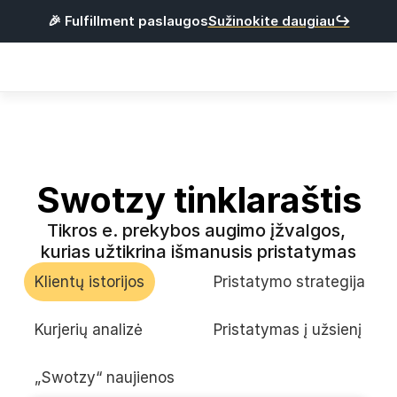
🎉 Fulfillment paslaugos
Sužinokite daugiau↪
Products
Integracijos
Kainos
Naudinga
Swotzy tinklaraštis
Tikros e. prekybos augimo įžvalgos, 
P
r
i
s
i
j
u
n
g
t
i
kurias užtikrina išmanusis pristatymas
R
e
g
i
s
t
r
u
o
t
i
s
Klientų istorijos
Pristatymo strategija
Lietuvių
Kurjerių analizė
Pristatymas į užsienį
„Swotzy“ naujienos