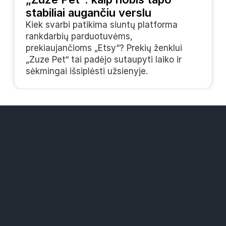
stabiliai augančiu verslu
Kiek svarbi patikima siuntų platforma 
rankdarbių parduotuvėms, 
prekiaujančioms „Etsy“? Prekių ženklui 
„Zuze Pet“ tai padėjo sutaupyti laiko ir 
sėkmingai išsiplėsti užsienyje.
Sprendimai
„Widers“ paštomatų tinklas
Mažesnės siuntimo kainos
Visi kurjeriai vienoje platformoje
Ištekliai