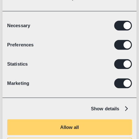
Consent
Necessary
Selection
Sritis
Elektrinių lenktyninių kartingų technologija
Preferences
💛 Su „Swotzy“ nuo
2023 m. liepa
„Blue Shock Race“: pasaulio 
rekordas ir kelias į tvarią ateitį
Statistics
„Blue Shock Race“ yra tikra kartingų 
„Tesla“. Su elektrine pavara jie muša 
pasaulio rekordus, keičia rinką iš esmės ir 
Marketing
jau eksportuoja produkciją į daugiau nei 
37 šalis.
Show details
Allow all