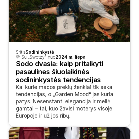
Sritis
Sodininkystė
💛 Su „Swotzy“ nuo
2024 m. liepa
Sodo dvasia: kaip pritaikyti 
pasaulines šiuolaikinės 
sodininkystės tendencijas
Kai kurie mados prekių ženklai tik seka 
tendencijas, o „Garden Mood“ jas kuria 
patys. Nesenstanti elegancija ir meilė 
gamtai – tai, kuo žavisi moterys visoje 
Europoje ir už jos ribų.