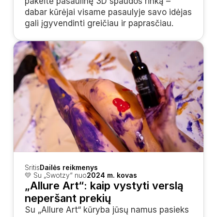
pakeitė pasaulinę 3D spaudos rinką – 
dabar kūrėjai visame pasaulyje savo idėjas 
gali įgyvendinti greičiau ir paprasčiau.
Sritis
Dailės reikmenys
💛 Su „Swotzy“ nuo
2024 m. kovas
„Allure Art“: kaip vystyti verslą 
neperšant prekių
Su „Allure Art“ kūryba jūsų namus pasieks 