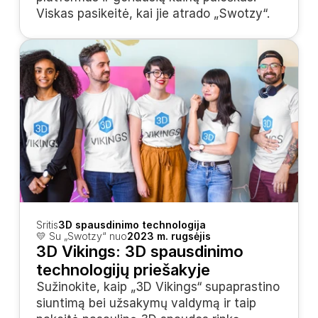
Viskas pasikeitė, kai jie atrado „Swotzy“.
Sritis
3D spausdinimo technologija
💛 Su „Swotzy“ nuo
2023 m. rugsėjis
3D Vikings: 3D spausdinimo 
technologijų priešakyje
Sužinokite, kaip „3D Vikings“ supaprastino 
siuntimą bei užsakymų valdymą ir taip 