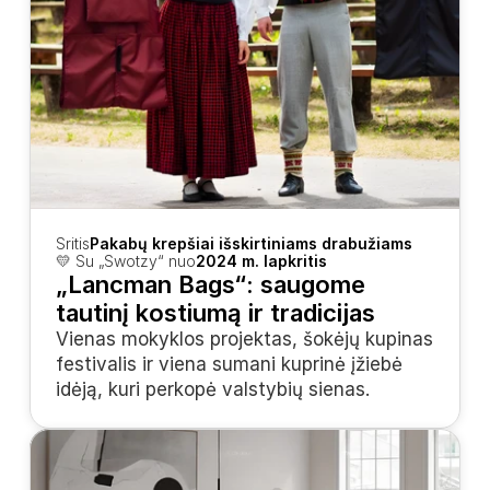
Sritis
Pakabų krepšiai išskirtiniams drabužiams
💛 Su „Swotzy“ nuo
2024 m. lapkritis
„Lancman Bags“: saugome 
tautinį kostiumą ir tradicijas
Vienas mokyklos projektas, šokėjų kupinas 
festivalis ir viena sumani kuprinė įžiebė 
idėją, kuri perkopė valstybių sienas.